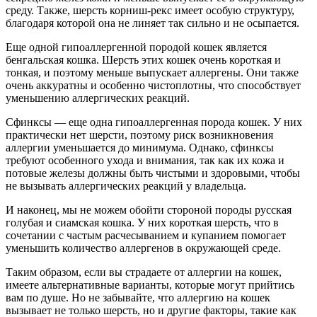
среду. Также, шерсть корниш-рекс имеет особую структуру,
благодаря которой она не линяет так сильно и не осыпается.
Еще одной гипоаллергенной породой кошек является
бенгальская кошка. Шерсть этих кошек очень короткая и
тонкая, и поэтому меньше выпускает аллергены. Они также
очень аккуратны и особенно чистоплотны, что способствует
уменьшению аллергических реакций.
Сфинксы — еще одна гипоаллергенная порода кошек. У них
практически нет шерсти, поэтому риск возникновения
аллергии уменьшается до минимума. Однако, сфинксы
требуют особенного ухода и внимания, так как их кожа и
потовые железы должны быть чистыми и здоровыми, чтобы
не вызывать аллергических реакций у владельца.
И наконец, мы не можем обойти стороной породы русская
голубая и сиамская кошка. У них короткая шерсть, что в
сочетании с частым расчесыванием и купанием помогает
уменьшить количество аллергенов в окружающей среде.
Таким образом, если вы страдаете от аллергии на кошек,
имеете альтернативные варианты, которые могут прийтись
вам по душе. Но не забывайте, что аллергию на кошек
вызывает не только шерсть, но и другие факторы, такие как