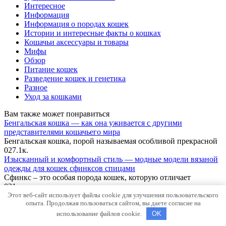
Интересное
Информация
Информация о породах кошек
Истории и интересные факты о кошках
Кошачьи аксессуары и товары
Мифы
Обзор
Питание кошек
Разведение кошек и генетика
Разное
Уход за кошками
Вам также может понравиться
Бенгальская кошка — как она уживается с другими
представителями кошачьего мира
Бенгальская кошка, порой называемая особливой прекрасной
0
27.1к.
Изысканный и комфортный стиль — модные модели вязаной
одежды для кошек сфинксов спицами
Сфинкс – это особая порода кошек, которую отличает
0
21к.
Этот веб-сайт использует файлы cookie для улучшения пользовательского
Питомник бенгальских кошек в Новосибирске — где купить
опыта. Продолжая пользоваться сайтом, вы даете согласие на
подлинную, здоровую и породистую кошку высокого качества
Кошки – это поистине особенные существа, которые
использование файлов cookie.
OK
неповторимо