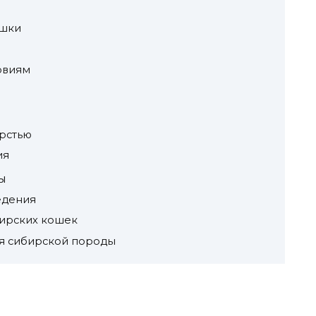
ошки
овиям
рстью
ия
ы
едения
бирских кошек
я сибирской породы