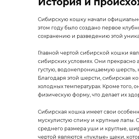
История и происх
Сибирскую кошку начали официально п
этом году было создано первое клуб
сохранению и разведению этой уник
Главной чертой сибирской кошки явл
сибирских условиях. Они прекрасно 
густую, водонепроницаемую шерсть, к
Благодаря этой шерсти, сибирская к
холодных температурах. Кроме того,
физическую форму, что делает их зд
Сибирская кошка имеет свои особенн
мускулистую спину и крупные лапы. 
среднего размера уши и круглые, шир
чертой являются «пуклые» щеки, кот