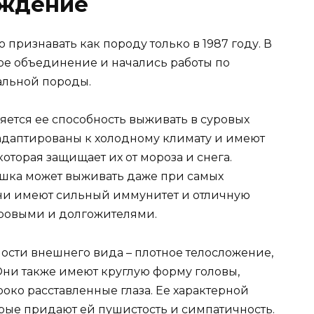
ождение
ризнавать как породу только в 1987 году. В
ное объединение и начались работы по
альной породы.
яется ее способность выживать в суровых
адаптированы к холодному климату и имеют
оторая защищает их от мороза и снега.
ошка может выживать даже при самых
 они имеют сильный иммунитет и отличную
оровыми и долгожителями.
ости внешнего вида – плотное телосложение,
Они также имеют круглую форму головы,
око расставленные глаза. Ее характерной
орые придают ей пушистость и симпатичность.