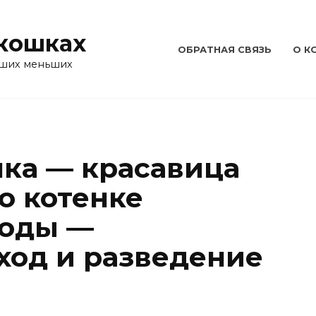
 кошках
ОБРАТНАЯ СВЯЗЬ
О К
аших меньших
ка — красавица
 о котенке
роды —
уход и разведение