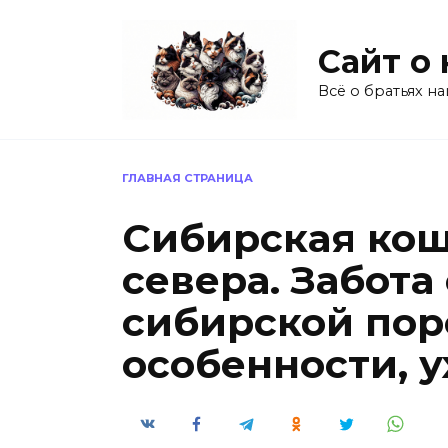
Перейти
к
Сайт о
содержанию
Всё о братьях н
ГЛАВНАЯ СТРАНИЦА
Сибирская кош
севера. Забота
сибирской по
особенности, 