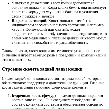
Участие в движении
: Хвост кошки дополняет ее
основные движения. Когда кошка бежит, она использует
хвост как корму для улучшения баланса и усиления
своих прыжков и замахов.
Выражение эмоций
: Хвост кошки может быть
индикатором ее эмоционального состояния. Например,
хвост, вибрирующий или сжатый, может
свидетельствовать о возбуждении или раздражении, в то
время как медленные и плавные движения хвоста могут
указывать на спокойствие и расслабленность.
Таким образом, хвост кошки имеет многофункциональное
значение и играет важную роль в поведении и коммуникации
этого животного.
Строение скелета задней лапы кошки
Скелет задней лапы кошки состоит из ряда костей, которые
обеспечивают поддержку и двигательные функции. Главные
кости задней лапы включают следующие элементы:
Бедренная кость (фемур)
— самая длинная и крепкая
кость в лапе кошки. Она соединяет тазобедренный
сустав с коленным суставом и обеспечивает основную
опору и движение задней лапы.