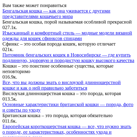
Вам также может понравиться
Бенгальская кошка — как она уживается с другими
представителями кошачьего мира
Бенгальская кошка, порой называемая особливой прекрасной
0
27.1к.
Изысканный и комфортный стиль — модные модели вязаной
одежды для кошек сфинксов спицами
Сфинкс – это особая порода кошек, которую отличает
0
21к.
Питомник бенгальских кошек в Новосибирске — где купить
подлинную, здоровую и породистую кошку высокого качества
Кошки – это поистине особенные существа, которые
неповторимо
0
16.9к.
Все, что вы должны знать о вислоухой длинношерстной
кошке и как о ней правильно заботиться
Вислоухая длинношерстная кошка – это порода, которая
0
13.5к.
Основные характеристики британской кошки — порода, фото
и советы по уходу
Британская кошка – это порода, которая обязательно
0
11.6к.
Европейская короткошерстная кошка — все, что нужно знать
о породе, ее характеристиках, особенностях ухода и