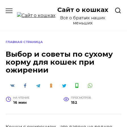
Перейти
Сайт о кошках
к
содержанию
Всё о братьях наших
меньших
ГЛАВНАЯ СТРАНИЦА
Выбор и советы по сухому
корму для кошек при
ожирении
НА ЧТЕНИЕ
ПРОСМОТРОВ
16 мин
152
Кошки с ожирением – это далеко не редкое