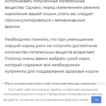
использовать полученные питательные
вещества. Однако, перед изменением режима
кормления вашей кошки, опять же, следует
проконсультироваться с ветеринарным
врачом.
Необходимо помнить, что при уменьшении
порций корма, риск не получить достаточное
количество питательных веществ возрастает.
Поэтому очень важно выбрать сухой корм,
который содержит все необходимые
нутриенты для поддержания здоровья кошки.
При контроле порций следует также следить
Этот веб-сайт использует файлы cookie для улучшения
за изменениями веса вашей кошки и при
пользовательского опыта. Продолжая пользоваться сайтом,
необходимости корректировать размер
вы даете согласие на использование файлов cookie.
OK
порции корма. Важно помнить, что процесс