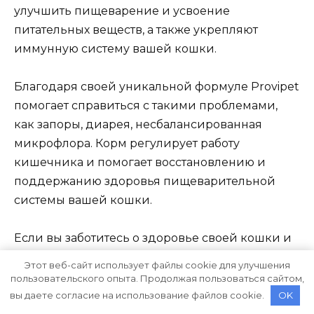
улучшить пищеварение и усвоение
питательных веществ, а также укрепляют
иммунную систему вашей кошки.
Благодаря своей уникальной формуле Provipet
помогает справиться с такими проблемами,
как запоры, диарея, несбалансированная
микрофлора. Корм регулирует работу
кишечника и помогает восстановлению и
поддержанию здоровья пищеварительной
системы вашей кошки.
Если вы заботитесь о здоровье своей кошки и
хотите обеспечить ей правильное
Этот веб-сайт использует файлы cookie для улучшения
пищеварение, выберите качественный сухой
пользовательского опыта. Продолжая пользоваться сайтом,
корм Provipet. Вы увидите, как ваш питомец
вы даете согласие на использование файлов cookie.
OK
будет наслаждаться каждой тарелкой и