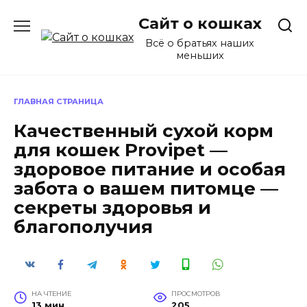
Перейти
Сайт о кошках
к
содержанию
Всё о братьях наших
меньших
ГЛАВНАЯ СТРАНИЦА
Качественный сухой корм
для кошек Provipet —
здоровое питание и особая
забота о вашем питомце —
секреты здоровья и
благополучия
НА ЧТЕНИЕ
ПРОСМОТРОВ
13 мин
205