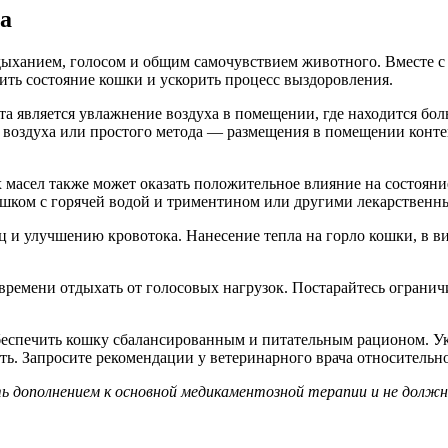
а
 дыханием, голосом и общим самочувствием животного. Вместе
ить состояние кошки и ускорить процесс выздоровления.
 является увлажнение воздуха в помещении, где находится боль
 воздуха или простого метода — размещения в помещении конте
масел также может оказать положительное влияние на состояни
ршком с горячей водой и триментином или другими лекарственн
 и улучшению кровотока. Нанесение тепла на горло кошки, в в
времени отдыхать от голосовых нагрузок. Постарайтесь огранич
еспечить кошку сбалансированным и питательным рационом. У
ть. Запросите рекомендации у ветеринарного врача относительн
дополнением к основной медикаментозной терапии и не должны