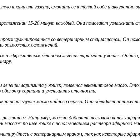
стую ткань или газету, смочить ее в теплой воде и аккуратно
а протяжении 15-20 минут каждый. Они помогают увлажнить сл
о проконсультироваться со ветеринарным специалистом. Он по
ть возможных осложнений.
ным и эффективным методом лечения ларингита у кошек. Однако,
инару.
и лечении ларингита у кошек, является эвкалиптовое масло. Эт
 оболочку гортани и уменьшить отечность.
ивно используют масло чайного дерева. Оно обладает антисепт
азличным. Например, можно добавить несколько капель эфирног
ь массаж по шее кошке с использованием раствора эфирного мас
ультируйтесь с ветеринарным врачом, так как некоторые эфир