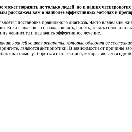
ое может поразить не только людей, но и наших четвероноги
ье мы расскажем вам о наиболее эффективных методах и преп
вляется постановка правильного диагноза. Часто владельцы жи
ю. Если ваша кошка начала кашлять, сипеть, терять голос или в
ину ларингита и назначить эффективное лечение.
ачить вашей кошке препараты, которые облегчат ее состояние 
рингите, являются антибиотики. В зависимости от причины заб
ибиотики помогут бороться с инфекцией, которая является одной