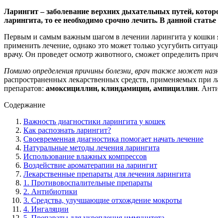
Ларингит – заболевание верхних дыхательных путей, котор
ларингита, то ее необходимо срочно лечить. В данной стат
Первым и самым важным шагом в лечении ларингита у кошки я
применить лечение, однако это может только усугубить ситуаци
врачу. Он проведет осмотр животного, сможет определить прич
Помимо определения причины болезни, врач также может назн
распространенных лекарственных средств, применяемых при ла
препаратов:
амоксициллин, клиндамицин, ампициллин
. Ант
Содержание
Важность диагностики ларингита у кошек
Как распознать ларингит?
Своевременная диагностика помогает начать лечение
Натуральные методы лечения ларингита
Использование влажных компрессов
Воздействие ароматерапии на ларингит
Лекарственные препараты для лечения ларингита
1. Противовоспалительные препараты
2. Антибиотики
3. Средства, улучшающие отхождение мокроты
4. Ингаляции
5. Препараты для укрепления иммунитета