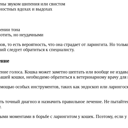
ены звуком шипения или свистом
ностных вдохах и выдохах
нении тона
отить, но неудачными
ов, то есть вероятность, что она страдает от ларингита. Но тол
ий следует обратиться к специалисту.
ение
ение голоса. Кошка может заметно шептать или вообще не издав
вашей кошки, необходимо обратиться к ветеринарному врачу для
омощью особых инструментов, таких как эндоскоп или ларингос
ть точный диагноз и назначить правильное лечение. Не пытайте
.
ми моментами в борьбе с ларингитом у кошек. Поэтому, если у в