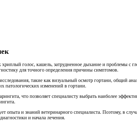
шек
 хриплый голос, кашель, затрудненное дыхание и проблемы с гл
агностику для точного определения причины симптомов.
исследования, такие как визуальный осмотр гортани, общий ана
их патологических изменений в гортани.
ларингита, что позволяет специалисту выбрать наиболее эффект
ингита.
ует опыта и знаний ветеринарного специалиста. Поэтому, в слу
диагностики и начала лечения.