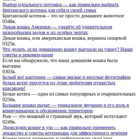
Выбор идеального питомца — как правильно выбрать
британского котенка для себя и своей семьи
Британский котенок – это не просто домашнее животное
0
346к.
Дикая кошка Америки — узнайте об удивительном
разнообразии видов и их особых чертах
Дикая кошка, или американская кошка, вершина пищевой
0
325к.
Что делать, если домашнюю кошку выгнали на улицу? Наши
советы и рекомендации
Если вы обнаружили, что ваша домашняя кошка была
выгнана
0
303к.
Белый кот картинки — самые милые и веселые фотографии
белых котят придутся по душе любителям пушистых
красавцев!
Белые котята — одни из самых популярных и очаровательных
0
256к.
Большие кошки рычат — уникальное звучание и его роль в
коммуникации и обозначении территории
Рык — это мощный и страшный звук, который испускают
0
249к.
Диоксидин кошке в ухо — как правильно применять
лекарство и советы ветеринара для эффективного лечения
Кошки могут загрязнить и инфицировать свои уши