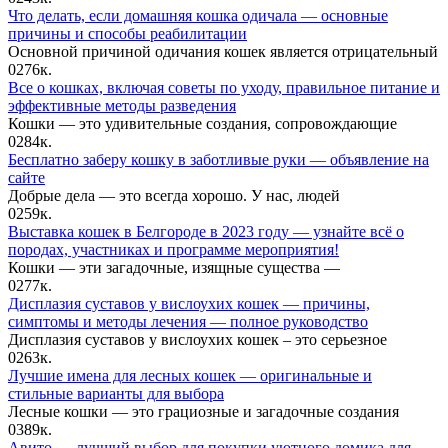
Что делать, если домашняя кошка одичала — основные
причины и способы реабилитации
Основной причиной одичания кошек является отрицательный
0
276к.
Все о кошках, включая советы по уходу, правильное питание и
эффективные методы разведения
Кошки — это удивительные создания, сопровождающие
0
284к.
Бесплатно заберу кошку в заботливые руки — объявление на
сайте
Добрые дела — это всегда хорошо. У нас, людей
0
259к.
Выставка кошек в Белгороде в 2023 году — узнайте всё о
породах, участниках и программе мероприятия!
Кошки — эти загадочные, изящные существа —
0
277к.
Дисплазия суставов у вислоухих кошек — причины,
симптомы и методы лечения — полное руководство
Дисплазия суставов у вислоухих кошек – это серьезное
0
263к.
Лучшие имена для лесных кошек — оригинальные и
стильные варианты для выбора
Лесные кошки — это грациозные и загадочные создания
0
389к.
Авито — лучший выбор для покупки уютного домика для