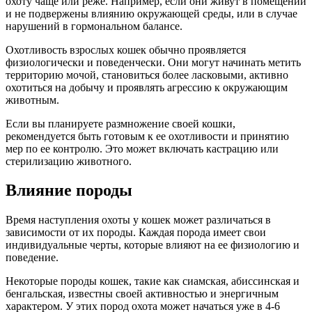
охоту чаще или реже. Например, если они живут в помещении
и не подвержены влиянию окружающей среды, или в случае
нарушений в гормональном балансе.
Охотливость взрослых кошек обычно проявляется
физиологически и поведенчески. Они могут начинать метить
территорию мочой, становиться более ласковыми, активно
охотиться на добычу и проявлять агрессию к окружающим
животным.
Если вы планируете размножение своей кошки,
рекомендуется быть готовым к ее охотливости и принятию
мер по ее контролю. Это может включать кастрацию или
стерилизацию животного.
Влияние породы
Время наступления охоты у кошек может различаться в
зависимости от их породы. Каждая порода имеет свои
индивидуальные черты, которые влияют на ее физиологию и
поведение.
Некоторые породы кошек, такие как сиамская, абиссинская и
бенгальская, известны своей активностью и энергичным
характером. У этих пород охота может начаться уже в 4-6