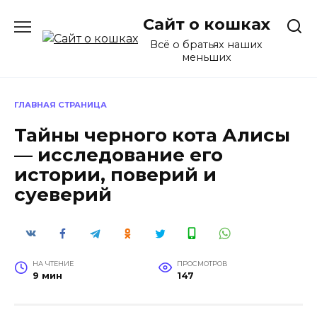
Перейти
Сайт о кошках
к
содержанию
Всё о братьях наших
меньших
ГЛАВНАЯ СТРАНИЦА
Тайны черного кота Алисы
— исследование его
истории, поверий и
суеверий
НА ЧТЕНИЕ
ПРОСМОТРОВ
9 мин
147