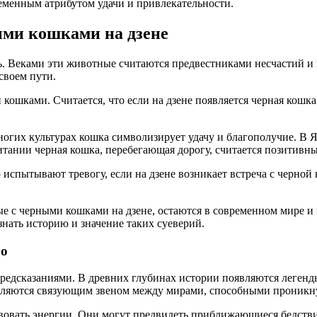
еменным атрибутом удачи и привлекательности.
ыми кошками на дзене
ь. Веками эти животные считаются предвестниками несчастий и
своем пути.
 кошками. Считается, что если на дзене появляется черная кошка
ногих культурах кошка символизирует удачу и благополучие. В 
тании черная кошка, перебегающая дорогу, считается позитивным
 испытывают тревогу, если на дзене возникает встреча с черно
ные с черными кошками на дзене, остаются в современном мире 
узнать историю и значение таких суеверий.
го
предсказаниями. В древних глубинах истории появляются леген
являются связующим звеном между мирами, способными проникнут
твовать энергии. Они могут предвидеть приближающиеся бедстви