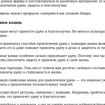
азные формы и изготавливаться из различных материалов: от ме
ивлечения удачи, защиты и благополучия.
имволы также прекрасно смотрятся как элемент декора.
тием кошек
рые могут принести удачу и благополучие. Во многих культура
дачи.
страненных способов привлечения удачи с помощью кошек являе
еть его в доме поможет привлечь удачу в делах и защитить от н
ерные кошки особенно сильно привлекают удачу. Поэтому они ча
тобы обеспечить защиту и привлечь удачу в свою жизнь.
е партнеры. Они могут помочь вам достичь глубокого состоян
ивлечь удачу и стабильность в жизнь.
ания символики кошек для привлечения удачи — это ношение ук
нать о привлечении положительных энергий.
существуют ритуалы, связанные с кошками. Например, пройтись 
ния, это привлечет удачу и благополучие.
радиции и верования, и они не имеют научного подтверждения.