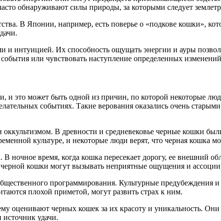
асто обнаруживают силы природы, за которыми следует землетр
тства. В Японии, например, есть поверье о «подкове кошки», кот
дачи.
ми и интуицией. Их способность ощущать энергии и ауры позво
е события или чувствовать наступление определенных изменений
, и это может быть одной из причин, по которой некоторые люд
елательных событиях. Такие верования оказались очень старыми
и оккультизмом. В древности и средневековье черные кошки бы
ременной культуре, и некоторые люди верят, что черная кошка 
а. В ночное время, когда кошка пересекает дорогу, ее внешний о
а черной кошки могут вызывать неприятные ощущения и ассоции
бщественного программирования. Культурные предубеждения и с
итаются плохой приметой, могут развить страх к ним.
ему оценивают черных кошек за их красоту и уникальность. Они
 источник удачи.