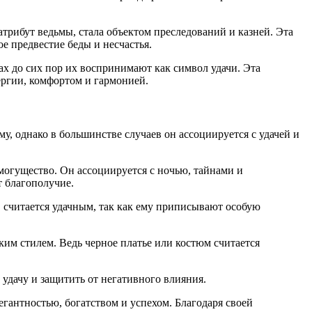
атрибут ведьмы, стала объектом преследований и казней. Эта
е предвестие беды и несчастья.
рах до сих пор их воспринимают как символ удачи. Эта
ергии, комфортом и гармонией.
у, однако в большинстве случаев он ассоциируется с удачей и
 могущество. Он ассоциируется с ночью, тайнами и
т благополучие.
, считается удачным, так как ему приписывают особую
ким стилем. Ведь черное платье или костюм считается
удачу и защитить от негативного влияния.
егантностью, богатством и успехом. Благодаря своей