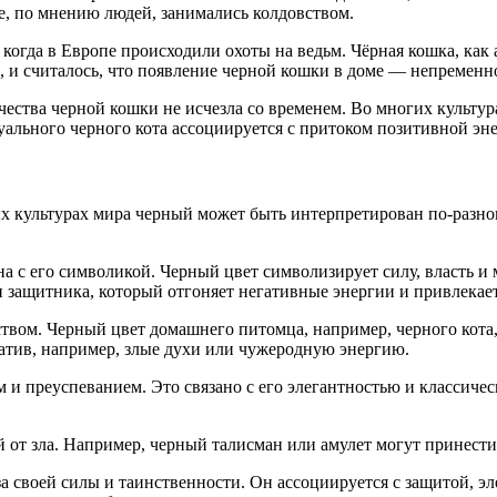
е, по мнению людей, занимались колдовством.
когда в Европе происходили охоты на ведьм. Чёрная кошка, как 
, и считалось, что появление черной кошки в доме — непременно
ачества черной кошки не исчезла со временем. Во многих культу
уального черного кота ассоциируется с притоком позитивной эн
х культурах мира черный может быть интерпретирован по-разном
на с его символикой. Черный цвет символизирует силу, власть и
и защитника, который отгоняет негативные энергии и привлекае
ством. Черный цвет домашнего питомца, например, черного кота
атив, например, злые духи или чужеродную энергию.
 и преуспеванием. Это связано с его элегантностью и классичес
от зла. Например, черный талисман или амулет могут принести 
за своей силы и таинственности. Он ассоциируется с защитой, эл