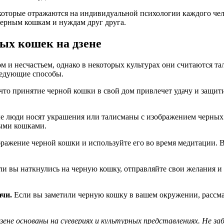
, которые отражаются на индивидуальной психологии каждого ч
черным кошкам и нуждам друг друга.
ых кошек на дзене
ом и несчастьем, однако в некоторых культурах они считаются 
ледующие способы.
то принятие черной кошки в свой дом привлечет удачу и защитит
 люди носят украшения или талисманы с изображением черных 
ными кошками.
ражение черной кошки и используйте его во время медитации. В
и вы наткнулись на черную кошку, отправляйте свои желания и 
ачи.
Если вы заметили черную кошку в вашем окружении, рассматр
ене основаны на суевериях и культурных представлениях. Не заб