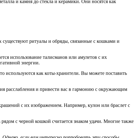
талла и камня до стекла и керамики. Они носятся как
х существуют ритуалы и обряды, связанные с кошками и
тся использование талисманов или амулетов с их
егативной энергии.
сто используются как коты-хранители. Вы можете поставить
ия расслабления и привести вас в гармонию с окружающим
рашений с их изображением. Например, кулон или браслет с
рядом с черной кошкой считается знаком удачи. Многие также
 Однако, если вам интересно попробовать эти способы,