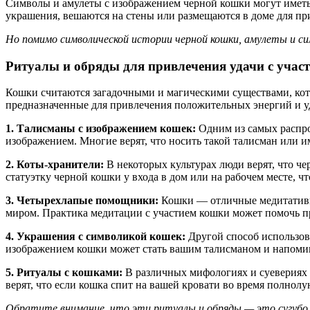
Символы и амулеты с изображением черной кошки могут иметь р
украшения, вешаются на стены или размещаются в доме для пр
Но помимо символической истории черной кошки, амулеты и с
Ритуалы и обряды для привлечения удачи с учас
Кошки считаются загадочными и магическими существами, кото
предназначенные для привлечения положительных энергий и у
1. Талисманы с изображением кошек:
Одним из самых распро
изображением. Многие верят, что носить такой талисман или им
2. Коты-хранители:
В некоторых культурах люди верят, что ч
статуэтку черной кошки у входа в дом или на рабочем месте, ч
3. Четырехлапые помощники:
Кошки — отличные медитативны
миром. Практика медитации с участием кошки может помочь пр
4. Украшения с символикой кошек:
Другой способ использов
изображением кошки может стать вашим талисманом и напоми
5. Ритуалы с кошками:
В различных мифологиях и суевериях 
верят, что если кошка спит на вашей кровати во время полнолу
Обратите внимание, что эти ритуалы и обряды — это сугубо т