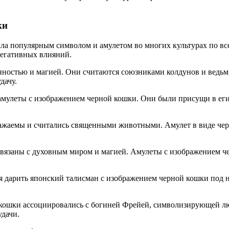
ки
тала популярным символом и амулетом во многих культурах по в
негативных влияний.
нностью и магией. Они считаются союзниками колдунов и ведьм,
дачу.
амулеты с изображением черной кошки. Они были присущи в егип
жаемы и считались священными животными. Амулет в виде черн
связаны с духовным миром и магией. Амулеты с изображением че
я дарить японский талисман с изображением черной кошки под н
ошки ассоциировались с богиней Фрейей, символизирующей люб
удачи.