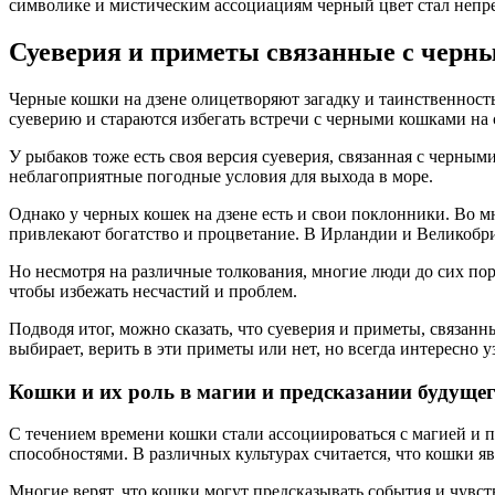
символике и мистическим ассоциациям черный цвет стал непр
Суеверия и приметы связанные с черн
Черные кошки на дзене олицетворяют загадку и таинственност
суеверию и стараются избегать встречи с черными кошками на 
У рыбаков тоже есть своя версия суеверия, связанная с черными
неблагоприятные погодные условия для выхода в море.
Однако у черных кошек на дзене есть и свои поклонники. Во м
привлекают богатство и процветание. В Ирландии и Великобри
Но несмотря на различные толкования, многие люди до сих пор
чтобы избежать несчастий и проблем.
Подводя итог, можно сказать, что суеверия и приметы, связан
выбирает, верить в эти приметы или нет, но всегда интересно 
Кошки и их роль в магии и предсказании будуще
С течением времени кошки стали ассоциироваться с магией и 
способностями. В различных культурах считается, что кошки 
Многие верят, что кошки могут предсказывать события и чувс