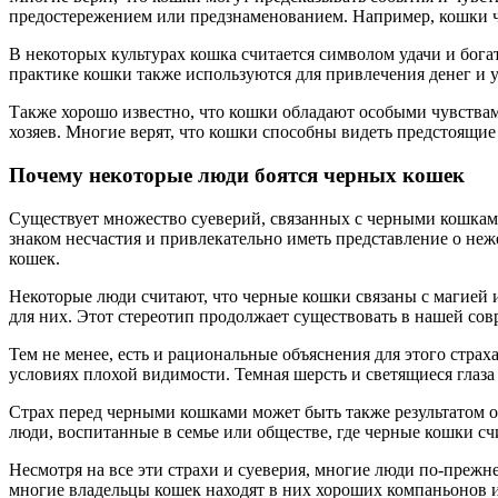
предостережением или предзнаменованием. Например, кошки ч
В некоторых культурах кошка считается символом удачи и бога
практике кошки также используются для привлечения денег и у
Также хорошо известно, что кошки обладают особыми чувства
хозяев. Многие верят, что кошки способны видеть предстоящи
Почему некоторые люди боятся черных кошек
Существует множество суеверий, связанных с черными кошками
знаком несчастия и привлекательно иметь представление о неж
кошек.
Некоторые люди считают, что черные кошки связаны с магией 
для них. Этот стереотип продолжает существовать в нашей сов
Тем не менее, есть и рациональные объяснения для этого страх
условиях плохой видимости. Темная шерсть и светящиеся глаз
Страх перед черными кошками может быть также результатом о
люди, воспитанные в семье или обществе, где черные кошки сч
Несмотря на все эти страхи и суеверия, многие люди по-прежн
многие владельцы кошек находят в них хороших компаньонов и