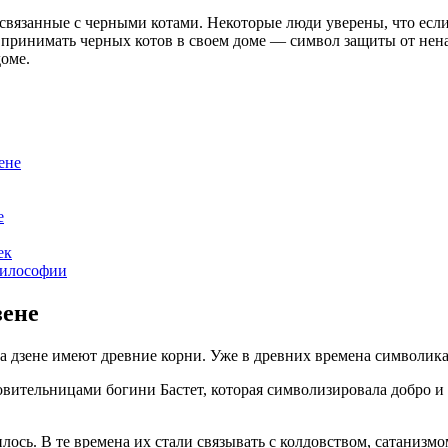
связанные с черными котами. Некоторые люди уверены, что если
и принимать черных котов в своем доме — символ защиты от нена
доме.
ене
е
ек
-философии
зене
а дзене имеют древние корни. Уже в древних времена символика 
тельницами богини Бастет, которая символизировала добро и 
лось. В те времена их стали связывать с колдовством, сатанизм