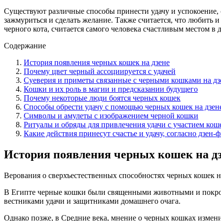
Существуют различные способы принести удачу и успокоение, 
зажмуриться и сделать желание. Также считается, что любить 
черного кота, считается самого человека счастливым местом в 
Содержание
История появления черных кошек на дзене
Почему цвет черный ассоциируется с удачей
Суеверия и приметы связанные с черными кошками на дз
Кошки и их роль в магии и предсказании будущего
Почему некоторые люди боятся черных кошек
Способы обрести удачу с помощью черных кошек на дзен
Символы и амулеты с изображением черной кошки
Ритуалы и обряды для привлечения удачи с участием кош
Какие действия принесут счастье и удачу, согласно дзен
История появления черных кошек на д
Верования о сверхъестественных способностях черных кошек н
В Египте черные кошки были священными животными и покрови
вестниками удачи и защитниками домашнего очага.
Однако позже, в Средние века, мнение о черных кошках измени