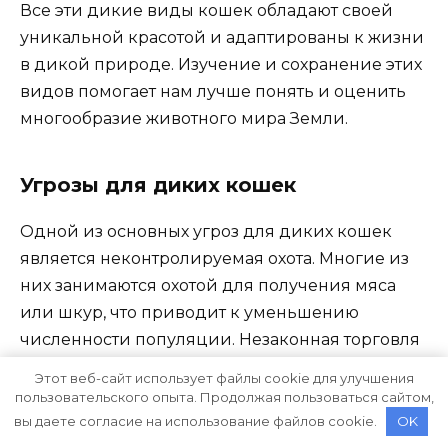
Все эти дикие виды кошек обладают своей
уникальной красотой и адаптированы к жизни
в дикой природе. Изучение и сохранение этих
видов помогает нам лучше понять и оценить
многообразие животного мира Земли.
Угрозы для диких кошек
Одной из основных угроз для диких кошек
является неконтролируемая охота. Многие из
них занимаются охотой для получения мяса
или шкур, что приводит к уменьшению
численности популяции. Незаконная торговля
дикими кошками также является серьезной
Этот веб-сайт использует файлы cookie для улучшения
проблемой, особенно для редких и
пользовательского опыта. Продолжая пользоваться сайтом,
находящихся под угрозой вымирания видов.
вы даете согласие на использование файлов cookie.
OK