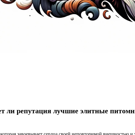
т ли репутация лучшие элитные питом
 которая завоевывает сердца своей неповторимой внешностью и