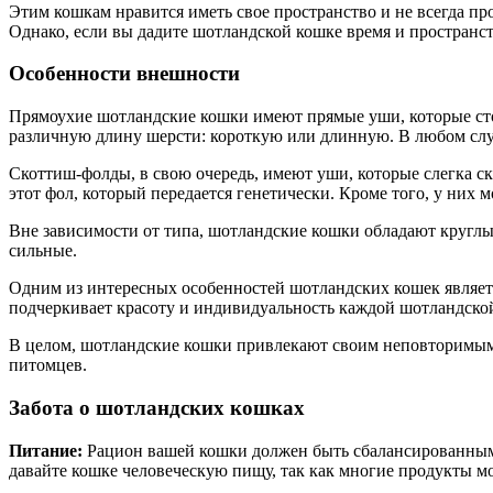
Этим кошкам нравится иметь свое пространство и не всегда п
Однако, если вы дадите шотландской кошке время и пространс
Особенности внешности
Прямоухие шотландские кошки имеют прямые уши, которые стоя
различную длину шерсти: короткую или длинную. В любом случ
Скоттиш-фолды, в свою очередь, имеют уши, которые слегка 
этот фол, который передается генетически. Кроме того, у них м
Вне зависимости от типа, шотландские кошки обладают круглы
сильные.
Одним из интересных особенностей шотландских кошек является
подчеркивает красоту и индивидуальность каждой шотландско
В целом, шотландские кошки привлекают своим неповторимым
питомцев.
Забота о шотландских кошках
Питание:
Рацион вашей кошки должен быть сбалансированным и
давайте кошке человеческую пищу, так как многие продукты мо