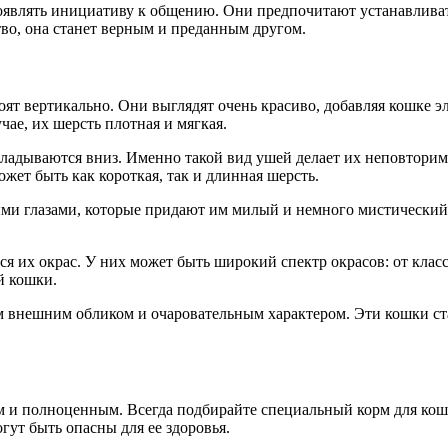
роявлять инициативу к общению. Они предпочитают устанавлива
тво, она станет верным и преданным другом.
т вертикально. Они выглядят очень красиво, добавляя кошке э
ае, их шерсть плотная и мягкая.
складываются вниз. Именно такой вид ушей делает их неповтор
ожет быть как короткая, так и длинная шерсть.
ми глазами, которые придают им милый и немного мистический 
 их окрас. У них может быть широкий спектр окрасов: от класс
й кошки.
 внешним обликом и очаровательным характером. Эти кошки с
 полноценным. Всегда подбирайте специальный корм для кошек,
гут быть опасны для ее здоровья.