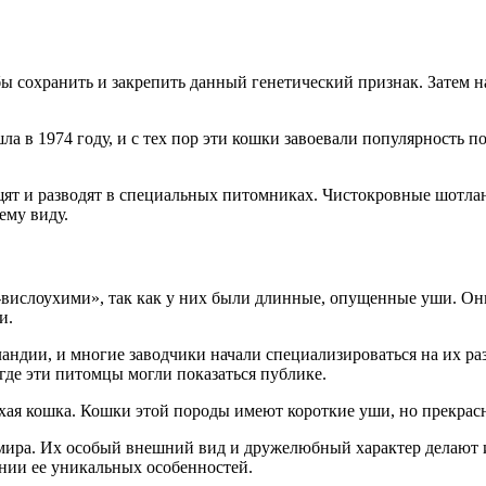
 сохранить и закрепить данный генетический признак. Затем н
 в 1974 году, и с тех пор эти кошки завоевали популярность 
ащят и разводят в специальных питомниках. Чистокровные шотл
ему виду.
вислоухими», так как у них были длинные, опущенные уши. Они
и.
ндии, и многие заводчики начали специализироваться на их раз
где эти питомцы могли показаться публике.
хая кошка. Кошки этой породы имеют короткие уши, но прекра
 мира. Их особый внешний вид и дружелюбный характер делают
ении ее уникальных особенностей.