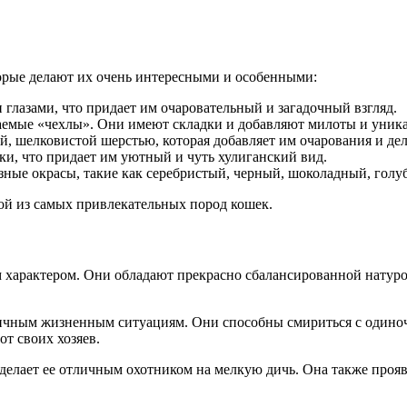
орые делают их очень интересными и особенными:
глазами, что придает им очаровательный и загадочный взгляд.
аемые «чехлы». Они имеют складки и добавляют милоты и уник
, шелковистой шерстью, которая добавляет им очарования и де
и, что придает им уютный и чуть хулиганский вид.
азные окрасы, такие как серебристый, черный, шоколадный, голу
ой из самых привлекательных пород кошек.
характером. Они обладают прекрасно сбалансированной натуро
ичным жизненным ситуациям. Они способны смириться с одиноче
т своих хозяев.
делает ее отличным охотником на мелкую дичь. Она также прояв