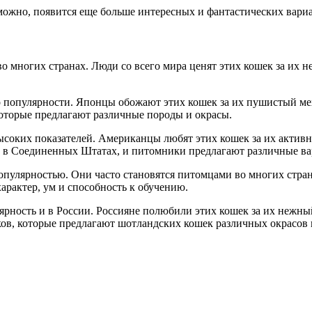
ожно, появится еще больше интересных и фантастических вариа
о многих странах. Люди со всего мира ценят этих кошек за их
 популярности. Японцы обожают этих кошек за их пушистый мех,
оторые предлагают различные породы и окрасы.
соких показателей. Американцы любят этих кошек за их активн
в Соединенных Штатах, и питомники предлагают различные вар
опулярностью. Они часто становятся питомцами во многих стр
рактер, ум и способность к обучению.
ность и в России. Россияне полюбили этих кошек за их нежный
ов, которые предлагают шотландских кошек различных окрасов и