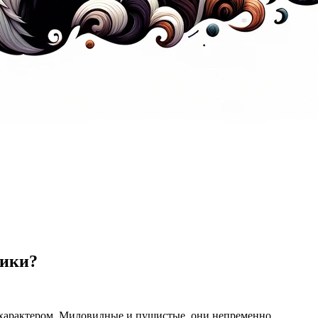
ники?
 характером. Миловидные и пушистые, они непременно