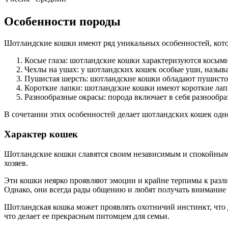
Особенности породы
Шотландские кошки имеют ряд уникальных особенностей, кот
Косые глаза: шотландские кошки характеризуются косыми 
Чехлы на ушах: у шотландских кошек особые уши, назыв
Пушистая шерсть: шотландские кошки обладают пушистой
Короткие лапки: шотландские кошки имеют короткие лапк
Разнообразные окрасы: порода включает в себя разнообр
В сочетании этих особенностей делает шотландских кошек одн
Характер кошек
Шотландские кошки славятся своим независимым и спокойным 
хозяев.
Эти кошки неярко проявляют эмоции и крайне терпимы к разл
Однако, они всегда рады общению и любят получать внимание о
Шотландская кошка может проявлять охотничий инстинкт, что 
что делает ее прекрасным питомцем для семьи.