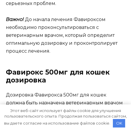
серьезных проблем.
Важно!
До начала лечения Фавироксом
необходимо проконсультироваться с
ветеринарным врачом, который определит
оптимальную дозировку и проконтролирует
процесс лечения.
Фавирокс 500мг для кошек
дозировка
Дозировка Фавирокса 500мг для кошек
должна быть назначена ветеринарным врачом
в зависимости от веса, возраста и состояния
Этот веб-сайт использует файлы cookie для улучшения
пользовательского опыта. Продолжая пользоваться сайтом,
здоровья животного. Обычно дозировка
вы даете согласие на использование файлов cookie.
OK
составляет 5-10 мг на каждый килограмм веса