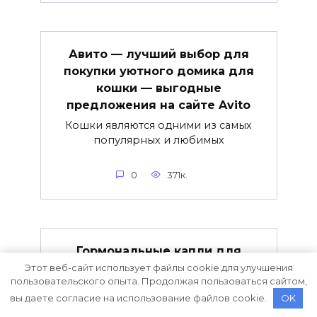
Авито — лучший выбор для
покупки уютного домика для
кошки — выгодные
предложения на сайте Avito
Кошки являются одними из самых
популярных и любимых
0
371к.
Гормональные капли для
кошек — эффективное
Этот веб-сайт использует файлы cookie для улучшения
пользовательского опыта. Продолжая пользоваться сайтом,
средство для нормализации
вы даете согласие на использование файлов cookie.
OK
гормонального баланса и