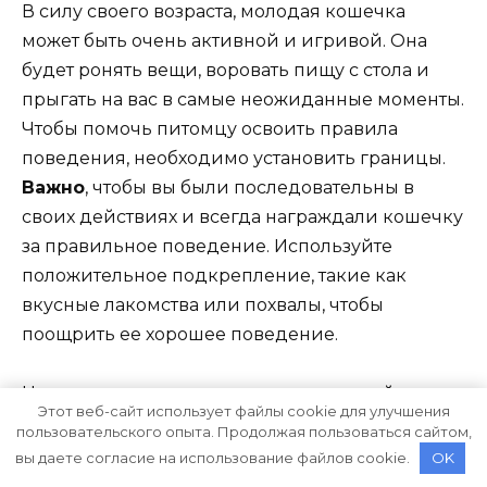
В силу своего возраста, молодая кошечка
может быть очень активной и игривой. Она
будет ронять вещи, воровать пищу с стола и
прыгать на вас в самые неожиданные моменты.
Чтобы помочь питомцу освоить правила
поведения, необходимо установить границы.
Важно
, чтобы вы были последовательны в
своих действиях и всегда награждали кошечку
за правильное поведение. Используйте
положительное подкрепление, такие как
вкусные лакомства или похвалы, чтобы
поощрить ее хорошее поведение.
Не меньшую роль играет и правильный уход за
Этот веб-сайт использует файлы cookie для улучшения
юной кошечкой. Ее маленькое тело требует
пользовательского опыта. Продолжая пользоваться сайтом,
особого внимания и заботы. Очень важно
вы даете согласие на использование файлов cookie.
OK
обеспечить ей правильное питание. Молодая