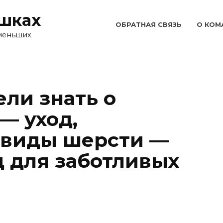
ошках
ОБРАТНАЯ СВЯЗЬ
О КОМ
 меньших
ели знать о
— уход,
 виды шерсти —
 для заботливых