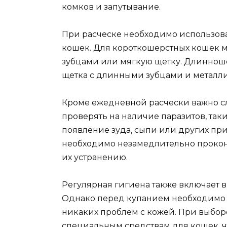
комков и запутывание.
При расческе необходимо использова
кошек. Для короткошерстных кошек м
зубцами или мягкую щетку. Длинноше
щетка с длинными зубцами и металл
Кроме ежедневной расчески важно с
проверять на наличие паразитов, так
появление зуда, сыпи или других при
необходимо незамедлительно проконс
их устранению.
Регулярная гигиена также включает 
Однако перед купанием необходимо у
никаких проблем с кожей. При выбор
специальным средствам для кошек, 