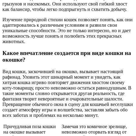
грызунов и насекомых. Они используют свой гибкий хвост
как балансир, чтобы легко подпрыгнуть и схватить добычу.
Изучение природной стихии кошек позволяет понять, как они
адаптировались к различным условиям и развили свои
уникальные способности. Это не только интересно, но и дает
возможность лучше понять и полюбить этих прекрасных
животных.
Какое впечатление создается при виде кошки на
окошке?
Вид кошки, заскочившей на окошко, вызывает настоящий
рафинад. Уловить этот шикарный момент и увидеть, как
хитрая кошка игриво повторяет движения хвостом своему
коту-товарищу, просто невозможно остаться равнодушным. В
такие моменты словно открывается другая реальность, где
фантазия творит невероятные и очаровательные шалости.
Превращение обычного окна в сцену для кошачьей веселушки
создает атмосферу игры и волшебства, заставляя забыть обо
всех заботах и проблемах на несколько минут.
Причудливая поза кошки
Замечая это комичное зрелище,
на окошке вызывает
невозможно оторвать взгляд от