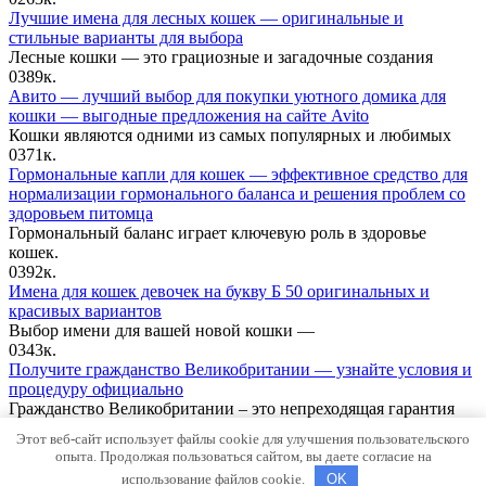
Лучшие имена для лесных кошек — оригинальные и
стильные варианты для выбора
Лесные кошки — это грациозные и загадочные создания
0
389к.
Авито — лучший выбор для покупки уютного домика для
кошки — выгодные предложения на сайте Avito
Кошки являются одними из самых популярных и любимых
0
371к.
Гормональные капли для кошек — эффективное средство для
нормализации гормонального баланса и решения проблем со
здоровьем питомца
Гормональный баланс играет ключевую роль в здоровье
кошек.
0
392к.
Имена для кошек девочек на букву Б 50 оригинальных и
красивых вариантов
Выбор имени для вашей новой кошки —
0
343к.
Получите гражданство Великобритании — узнайте условия и
процедуру официально
Гражданство Великобритании – это непреходящая гарантия
0
357к.
Этот веб-сайт использует файлы cookie для улучшения пользовательского
© 2026 Сайт о кошках. Все права защищены, при
опыта. Продолжая пользоваться сайтом, вы даете согласие на
копировании информации обязательна обратная ссылка.
использование файлов cookie.
OK