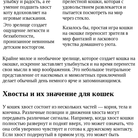
улыбку и радость, а ее
прелестной кошки, которая с
умение подшить хвост
удовольствием развлекается и
коту вдохновляет на
пытается посмотреть на мир
игровые изыскания.
через стекло.
Это зрелище создает
Казалось бы, простая игра кошки
ощущение легкости и
на окошке переносит зрителя в
беззаботности,
мир фантазий и ласкового
пронизанное невинным
чувства домашнего уюта.
детским восторгом.
Крайне милое и необычное зрелище, которое создает кошка на
окошке, искренне заставляет улыбнуться и на время перенести
свои мысли в мир воображения. Это небольшое театральное
представление от насекомых и мимолетных приключений
делает обычный день немного ярче и запоминающимся.
Хвосты и их значение для кошек
У кошек хвост состоит из нескольких частей — корня, тела и
кончика. Различные позиции и движения хвоста могут
передавать различные сигналы. Например, когда хвост кошки
полностью развернут и поднят вверх, это может означать, что
она себя уверенно чувствует и готова к дружескому контакту.
Если хвост подернутый в прямом углу, это может быть