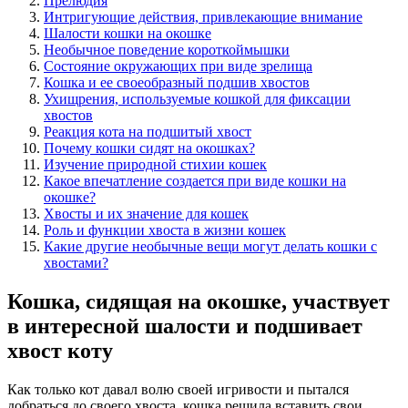
Прелюдия
Интригующие действия, привлекающие внимание
Шалости кошки на окошке
Необычное поведение короткоймышки
Состояние окружающих при виде зрелища
Кошка и ее своеобразный подшив хвостов
Ухищрения, используемые кошкой для фиксации
хвостов
Реакция кота на подшитый хвост
Почему кошки сидят на окошках?
Изучение природной стихии кошек
Какое впечатление создается при виде кошки на
окошке?
Хвосты и их значение для кошек
Роль и функции хвоста в жизни кошек
Какие другие необычные вещи могут делать кошки с
хвостами?
Кошка, сидящая на окошке, участвует
в интересной шалости и подшивает
хвост коту
Как только кот давал волю своей игривости и пытался
добраться до своего хвоста, кошка решила вставить свои