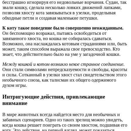
бесстрашно игнорируя его недовольные ворчания. Судан, так
звали кошку, сделала несколько ловких движений лапками,
позволяя хвосту кота завязываться в узелки, проделывая
обходные петли и создавая маленькие петушки.
К коту такое поведение было совершенно неожиданным.
Он беспомощно возражал, пытаясь освободиться от
завязанного хвоста, но кошка не собиралась сдаваться.
Возможно, она наслаждалась котовым страданиями или, быть
может, таким способом выражала свое превосходство. Кто
знает, что действительно было на уме у загадочной кошки.
Между кошкой и котом возникло некое странное соединение.
Они стали символами непредсказуемости и свободы, красоты
и силы. Сотканный в узелки хвост стал свидетельством этого
необычного союза, как талисман их общего одержимого
духом игры.
Интригующие действия, привлекающие
внимание
В мире животных всегда найдется место для необычных и
забавных сценариев. Одно из таких зрелищ можно увидеть,
когда кошка решает поиграть со своим хвостом, подшивая его
коту. Это действие, на первый взгляд, может показаться