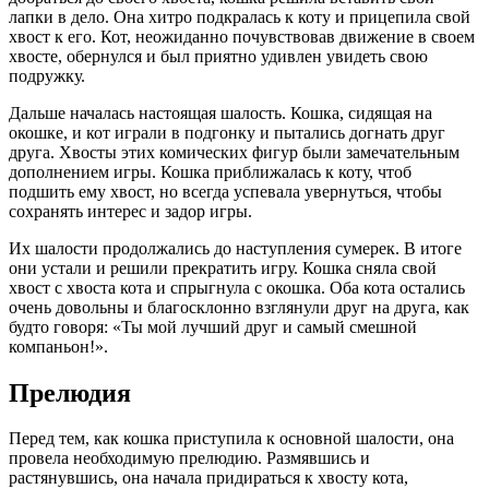
лапки в дело. Она хитро подкралась к коту и прицепила свой
хвост к его. Кот, неожиданно почувствовав движение в своем
хвосте, обернулся и был приятно удивлен увидеть свою
подружку.
Дальше началась настоящая шалость. Кошка, сидящая на
окошке, и кот играли в подгонку и пытались догнать друг
друга. Хвосты этих комических фигур были замечательным
дополнением игры. Кошка приближалась к коту, чтоб
подшить ему хвост, но всегда успевала увернуться, чтобы
сохранять интерес и задор игры.
Их шалости продолжались до наступления сумерек. В итоге
они устали и решили прекратить игру. Кошка сняла свой
хвост с хвоста кота и спрыгнула с окошка. Оба кота остались
очень довольны и благосклонно взглянули друг на друга, как
будто говоря: «Ты мой лучший друг и самый смешной
компаньон!».
Прелюдия
Перед тем, как кошка приступила к основной шалости, она
провела необходимую прелюдию. Размявшись и
растянувшись, она начала придираться к хвосту кота,