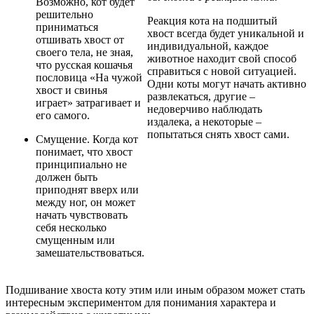
Возможно, кот будет
решительно
Реакция кота на подшитый
приниматься
хвост всегда будет уникальной и
отшивать хвост от
индивидуальной, каждое
своего тела, не зная,
животное находит свой способ
что русская кошачья
справиться с новой ситуацией.
пословица «На чужой
Одни коты могут начать активно
хвост и свинья
развлекаться, другие –
играет» затрагивает и
недоверчиво наблюдать
его самого.
издалека, а некоторые –
попытаться снять хвост сами.
Смущение. Когда кот
понимает, что хвост
принципиально не
должен быть
приподнят вверх или
между ног, он может
начать чувствовать
себя несколько
смущенным или
замешательствоваться.
Подшивание хвоста коту этим или иным образом может стать
интересным экспериментом для понимания характера и