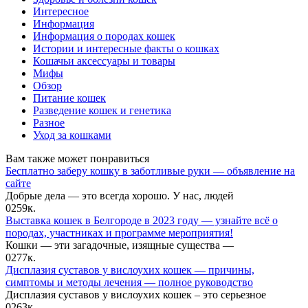
Интересное
Информация
Информация о породах кошек
Истории и интересные факты о кошках
Кошачьи аксессуары и товары
Мифы
Обзор
Питание кошек
Разведение кошек и генетика
Разное
Уход за кошками
Вам также может понравиться
Бесплатно заберу кошку в заботливые руки — объявление на
сайте
Добрые дела — это всегда хорошо. У нас, людей
0
259к.
Выставка кошек в Белгороде в 2023 году — узнайте всё о
породах, участниках и программе мероприятия!
Кошки — эти загадочные, изящные существа —
0
277к.
Дисплазия суставов у вислоухих кошек — причины,
симптомы и методы лечения — полное руководство
Дисплазия суставов у вислоухих кошек – это серьезное
0
263к.