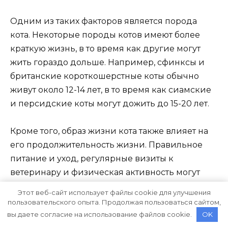
Одним из таких факторов является порода
кота. Некоторые породы котов имеют более
краткую жизнь, в то время как другие могут
жить гораздо дольше. Например, сфинксы и
британские короткошерстные коты обычно
живут около 12-14 лет, в то время как сиамские
и персидские коты могут дожить до 15-20 лет.
Кроме того, образ жизни кота также влияет на
его продолжительность жизни. Правильное
питание и уход, регулярные визиты к
ветеринару и физическая активность могут
помочь коту прожить дольше. Стрессы, плохое
Этот веб-сайт использует файлы cookie для улучшения
питание и недостаток двигательной
пользовательского опыта. Продолжая пользоваться сайтом,
активности могут сокращать жизнь кота.
вы даете согласие на использование файлов cookie.
OK