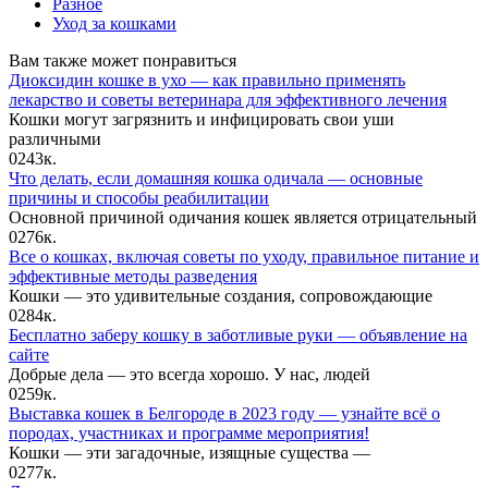
Разное
Уход за кошками
Вам также может понравиться
Диоксидин кошке в ухо — как правильно применять
лекарство и советы ветеринара для эффективного лечения
Кошки могут загрязнить и инфицировать свои уши
различными
0
243к.
Что делать, если домашняя кошка одичала — основные
причины и способы реабилитации
Основной причиной одичания кошек является отрицательный
0
276к.
Все о кошках, включая советы по уходу, правильное питание и
эффективные методы разведения
Кошки — это удивительные создания, сопровождающие
0
284к.
Бесплатно заберу кошку в заботливые руки — объявление на
сайте
Добрые дела — это всегда хорошо. У нас, людей
0
259к.
Выставка кошек в Белгороде в 2023 году — узнайте всё о
породах, участниках и программе мероприятия!
Кошки — эти загадочные, изящные существа —
0
277к.