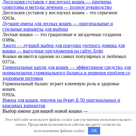
Дисплазия суставов у вислоухих кошек — причины,
симптомы и методы лечения — полное руководство
Дисплазия суставов у вислоухих кошек – это серьезное
0
263к.
Лучшие имена для лесных кошек — оригинальные и
стильные варианты для выбора
Лесные кошки — это грациозные и загадочные создания
0
389к.
Авито — лучший выбор для покупки уютного домика для
кошки — выгодные предложения на сайте Avito
Кошки являются одними из самых популярных и любимых
0
371к.
Гормональные капли для кошек — эффективное средство для
нормализации гормонального баланса и решения проблем со
здоровьем питомца
Гормональный баланс играет ключевую роль в здоровье
кошек.
0
392к.
Имена для кошек девочек на букву Б 50 оригинальных и
красивых вариантов
Выбор имени для вашей новой кошки —
0
343к.
Этот веб-сайт использует файлы cookie для улучшения пользовательского
© 2026 Сайт о кошках. Все права защищены, при
опыта. Продолжая пользоваться сайтом, вы даете согласие на
копировании информации обязательна обратная ссылка.
использование файлов cookie.
OK