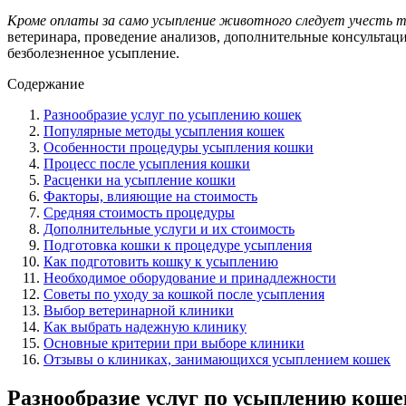
Кроме оплаты за само усыпление животного следует учесть 
ветеринара, проведение анализов, дополнительные консультац
безболезненное усыпление.
Содержание
Разнообразие услуг по усыплению кошек
Популярные методы усыпления кошек
Особенности процедуры усыпления кошки
Процесс после усыпления кошки
Расценки на усыпление кошки
Факторы, влияющие на стоимость
Средняя стоимость процедуры
Дополнительные услуги и их стоимость
Подготовка кошки к процедуре усыпления
Как подготовить кошку к усыплению
Необходимое оборудование и принадлежности
Советы по уходу за кошкой после усыпления
Выбор ветеринарной клиники
Как выбрать надежную клинику
Основные критерии при выборе клиники
Отзывы о клиниках, занимающихся усыплением кошек
Разнообразие услуг по усыплению коше