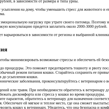
рублей, в зависимости от размера и типа урны.
усыпления на дому, чтобы уменьшить стресс для животного и ег
ма.
моциональную нагрузку при утрате своего питомца. Поэтому н
такую консультацию придется заплатить около 2000-3000 рублей.
ет варьироваться в зависимости от региона и выбранной клини
ния
чтобы минимизировать возможные стрессы и обеспечить ей безоп
в до процедуры. Это поможет предотвратить тошноту и рвоту по
ь обычный режим питания кошки. Старайтесь сохранить ее прив
в до усыпления кошки.
хронические заболевания, проконсультируйтесь с ветеринаром о
ений или травм. При необходимости обратитесь к ветеринару дл
збежать дискомфорта или стресса у кошки во время процедуры.
ите паразитов, обратитесь к ветеринару для назначения соответ
 Обеспечьте ей мягкое и теплое место, где она сможет выспатьс
возить кошку к ветеринару. Убедитесь, что она безопасна и ком