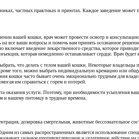
никах, частных практиках и приютах. Каждое заведение может п
лении вашей кошки, врач может провести осмотр и консультацию
 на все ваши вопросы и помочь вам принять осознанное решени
о включает введение лекарственного средства, которое приводи
инъекция, которая немедленно останавливает сердце. Врач буде
выбрать, что делать с телом вашей кошки. Некоторые владельцы
 Кроме того, можно выбрать индивидуальную кремацию или общ
ения кошки часто бывает очень эмоционально трудным для влад
могая им справиться с горем и потерей.
ста оказания услуги. Поэтому, при необходимости усыпления ва
ам и вашему питомцу в трудные времена.
трация, дозировка смертельная, животные бессознательное сос
Одним из самых распространенных является использование спе
казывает сильное противоуглеводное и седативное действие на 