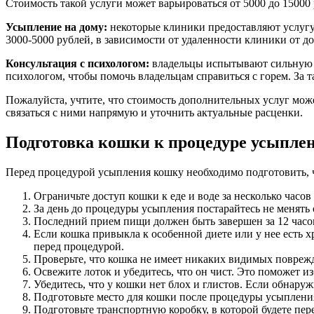
Стоимость такой услуги может варьироваться от 5000 до 15000 
Усыпление на дому:
некоторые клиники предоставляют услугу 
3000-5000 рублей, в зависимости от удаленности клиники от до
Консультация с психологом:
владельцы испытывают сильную э
психологом, чтобы помочь владельцам справиться с горем. За 
Пожалуйста, учтите, что стоимость дополнительных услуг мож
связаться с ними напрямую и уточнить актуальные расценки.
Подготовка кошки к процедуре усыпле
Перед процедурой усыпления кошку необходимо подготовить, 
Ограничьте доступ кошки к еде и воде за несколько часо
За день до процедуры усыпления постарайтесь не менят
Последний прием пищи должен быть завершен за 12 часо
Если кошка привыкла к особенной диете или у нее есть 
перед процедурой.
Проверьте, что кошка не имеет никаких видимых поврежд
Освежите лоток и убедитесь, что он чист. Это поможет и
Убедитесь, что у кошки нет блох и глистов. Если обнаруж
Подготовьте место для кошки после процедуры усыпления.
Подготовьте транспортную коробку, в которой будете пере