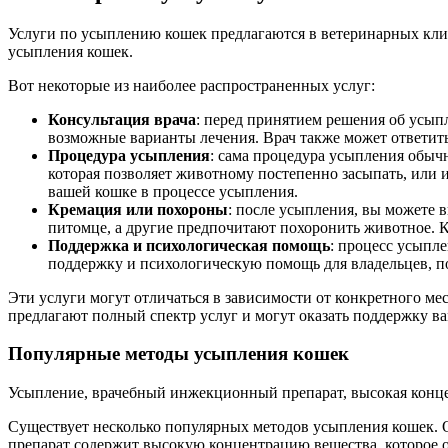
Услуги по усыплению кошек предлагаются в ветеринарных кли
усыпления кошек.
Вот некоторые из наиболее распространенных услуг:
Консультация врача
: перед принятием решения об усып
возможные варианты лечения. Врач также может ответить
Процедура усыпления
: сама процедура усыпления обычн
которая позволяет животному постепенно засыпать, или 
вашей кошке в процессе усыпления.
Кремация или похороны
: после усыпления, вы можете 
питомце, а другие предпочитают похоронить животное.
Поддержка и психологическая помощь
: процесс усыпл
поддержку и психологическую помощь для владельцев, по
Эти услуги могут отличаться в зависимости от конкретного ме
предлагают полный спектр услуг и могут оказать поддержку в
Популярные методы усыпления кошек
Усыпление, врачебный инжекционный препарат, высокая концен
Существует несколько популярных методов усыпления кошек. 
препарат содержит высокую концентрацию вещества, которое о