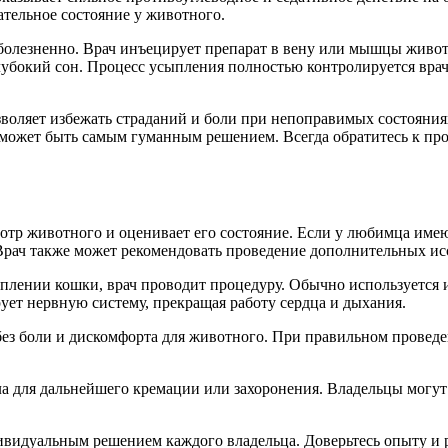
тельное состояние у животного.
болезненно. Врач инъецирует препарат в вену или мышцы животн
глубокий сон. Процесс усыпления полностью контролируется вра
зволяет избежать страданий и боли при непоправимых состояния
 может быть самым гуманным решением. Всегда обратитесь к про
тр животного и оценивает его состояние. Если у любимца имею
рач также может рекомендовать проведение дополнительных исс
ыплении кошки, врач проводит процедуру. Обычно используется 
ует нервную систему, прекращая работу сердца и дыхания.
ез боли и дискомфорта для животного. При правильном проведе
а для дальнейшего кремации или захоронения. Владельцы могут
видуальным решением каждого владельца. Доверьтесь опыту и р