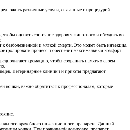
редложить различные услуги, связанные с процедурой
, чтобы оценить состояние здоровья животного и обсудить все
е.
т к безболезненной и мягкой смерти. Это может быть инъекция,
т контролировать процесс и обеспечит максимальный комфорт
 предпочитают кремацию, чтобы сохранить память о своем
ую.
ельцев. Ветеринарные клиники и приюты предлагают
шей кошки, важно обратиться к профессионалам, которые
тояние.
циального врачебного инжекционного препарата. Данный
организм кошки. При правильной дозировке, препарат