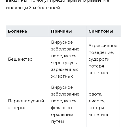
вакцины, помогут предотвратить развитие
инфекций и болезней.
Болезнь
Причины
Симптомы
Л
Вирусное
Агрессивное
заболевание,
поведение,
Ва
передается
Бешенство
судороги,
с
через укусы
потеря
л
зараженных
аппетита
животных
Вирусное
заболевание,
рвота,
Ва
Парвовирусный
передается
диарея,
с
энтерит
фекально-
потеря
л
оральным
аппетита
путем