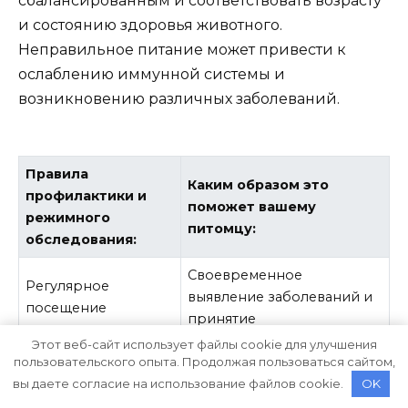
сбалансированным и соответствовать возрасту
и состоянию здоровья животного.
Неправильное питание может привести к
ослаблению иммунной системы и
возникновению различных заболеваний.
Правила
Каким образом это
профилактики и
поможет вашему
режимного
питомцу:
обследования:
Своевременное
Регулярное
выявление заболеваний и
посещение
принятие
ветеринарного
соответствующих мер
Этот веб-сайт использует файлы cookie для улучшения
врача
пользовательского опыта. Продолжая пользоваться сайтом,
лечения
вы даете согласие на использование файлов cookie.
OK
Предотвращение