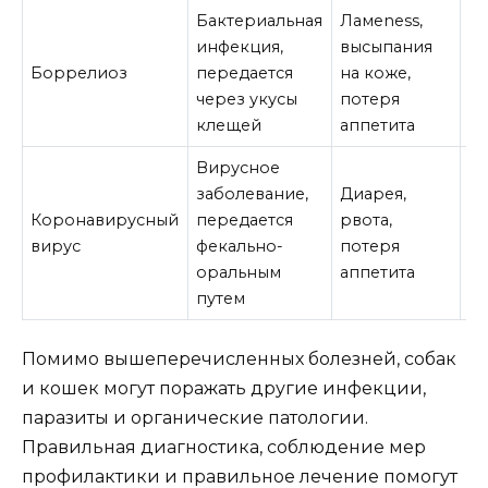
Бактериальная
Ламeness,
инфекция,
высыпания
А
Боррелиоз
передается
на коже,
с
через укусы
потеря
л
клещей
аппетита
Вирусное
заболевание,
Диарея,
С
Коронавирусный
передается
рвота,
ле
вирус
фекально-
потеря
п
оральным
аппетита
т
путем
Помимо вышеперечисленных болезней, собак
и кошек могут поражать другие инфекции,
паразиты и органические патологии.
Правильная диагностика, соблюдение мер
профилактики и правильное лечение помогут