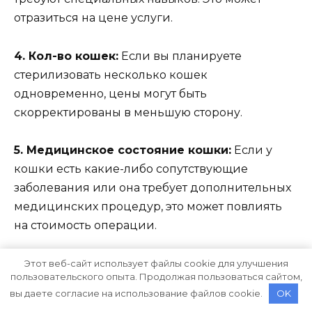
отразиться на цене услуги.
4. Кол-во кошек:
Если вы планируете
стерилизовать несколько кошек
одновременно, цены могут быть
скорректированы в меньшую сторону.
5. Медицинское состояние кошки:
Если у
кошки есть какие-либо сопутствующие
заболевания или она требует дополнительных
медицинских процедур, это может повлиять
на стоимость операции.
Учитывая все эти факторы, цены на
Этот веб-сайт использует файлы cookie для улучшения
пользовательского опыта. Продолжая пользоваться сайтом,
стерилизацию кошек могут варьироваться в
вы даете согласие на использование файлов cookie.
OK
зависимости от конкретной клиники.