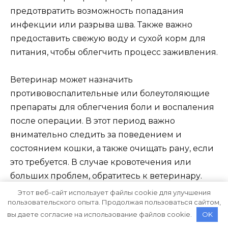
предотвратить возможность попадания
инфекции или разрыва шва. Также важно
предоставить свежую воду и сухой корм для
питания, чтобы облегчить процесс заживления.
Ветеринар может назначить
противовоспалительные или болеутоляющие
препараты для облегчения боли и воспаления
после операции. В этот период важно
внимательно следить за поведением и
состоянием кошки, а также очищать рану, если
это требуется. В случае кровотечения или
больших проблем, обратитесь к ветеринару.
Этот веб-сайт использует файлы cookie для улучшения
пользовательского опыта. Продолжая пользоваться сайтом,
Полная реабилитация после операции обычно
вы даете согласие на использование файлов cookie.
OK
занимает около 10-14 дней. В этот период важно