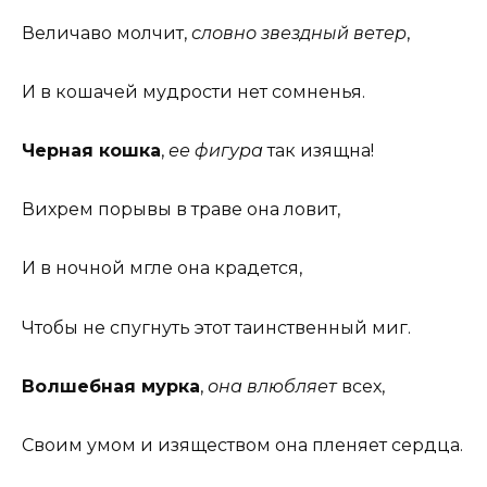
Величаво молчит,
словно звездный ветер
,
И в кошачей мудрости нет сомненья.
Черная кошка
,
ее фигура
так изящна!
Вихрем порывы в траве она ловит,
И в ночной мгле она крадется,
Чтобы не спугнуть этот таинственный миг.
Волшебная мурка
,
она влюбляет
всех,
Своим умом и изяществом она пленяет сердца.