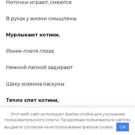
Ниточки играют, смеются
В руках у жизни смышлены.
Мурлыкают котики,
Роняя-плетя глаза,
Нежной лапкой задирают
Щеку хозяина ласкуны.
Тепло спят котики,
Этот веб-сайт использует файлы cookie для улучшения
Уткнувшись в ладони.
пользовательского опыта. Продолжая пользоваться сайтом,
вы даете согласие на использование файлов cookie.
OK
Звезды им досыта видны,