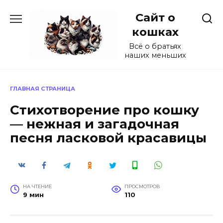
Перейти
Сайт о
к
содержанию
кошках
Всё о братьях
наших меньших
ГЛАВНАЯ СТРАНИЦА
Стихотворение про кошку
— нежная и загадочная
песня ласковой красавицы
НА ЧТЕНИЕ
ПРОСМОТРОВ
9 мин
110