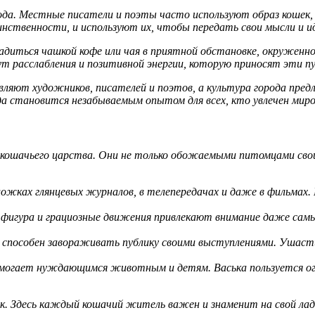
да. Местные писатели и поэты часто используют образ кошек, 
нственности, и используют их, чтобы передать свои мысли и иде
ладиться чашкой кофе или чая в приятной обстановке, окруже
 расслабления и позитивной энергии, которую приносят эти п
новляют художников, писателей и поэтов, а культура города пр
 становится незабываемым опытом для всех, кто увлечен миром
кошачьего царства. Они не только обожаемыми питомцами своих
ложках глянцевых журналов, в телепередачах и даже в фильмах. 
я фигура и грациозные движения привлекают внимание даже сам
способен завораживать публику своими выступлениями. Ушасти
омогает нуждающимся животным и детям. Васька пользуется ог
. Здесь каждый кошачий житель важен и знаменит на свой лад