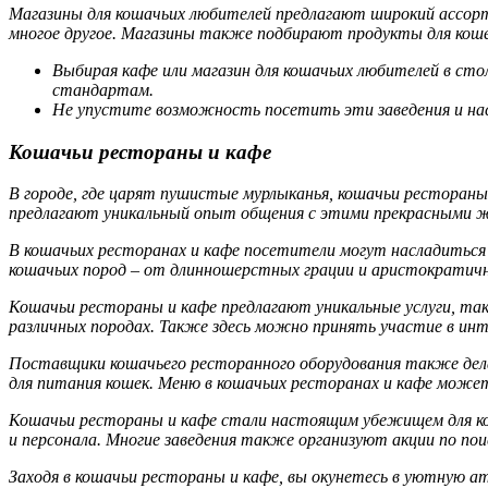
Магазины для кошачьих любителей предлагают широкий ассорти
многое другое. Магазины также подбирают продукты для кошек
Выбирая кафе или магазин для кошачьих любителей в ст
стандартам.
Не упустите возможность посетить эти заведения и на
Кошачьи рестораны и кафе
В городе, где царят пушистые мурлыканья, кошачьи ресторан
предлагают уникальный опыт общения с этими прекрасными 
В кошачьих ресторанах и кафе посетители могут насладиться 
кошачьих пород – от длинношерстных грации и аристократичн
Кошачьи рестораны и кафе предлагают уникальные услуги, так
различных породах. Также здесь можно принять участие в инте
Поставщики кошачьего ресторанного оборудования также дела
для питания кошек. Меню в кошачьих ресторанах и кафе может
Кошачьи рестораны и кафе стали настоящим убежищем для кош
и персонала. Многие заведения также организуют акции по пои
Заходя в кошачьи рестораны и кафе, вы окунетесь в уютную а