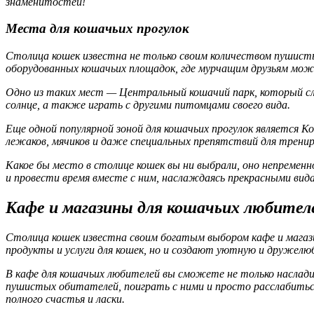
знаменитостей!
Места для кошачьих прогулок
Столица кошек известна не только своим количеством пушисты
оборудованных кошачьих площадок, где мурчащим друзьям мо
Одно из таких мест — Центральный кошачий парк, который сл
солнце, а также играть с другими питомцами своего вида.
Еще одной популярной зоной для кошачьих прогулок является 
лежаков, мячиков и даже специальных препятствий для тренир
Какое бы место в столице кошек вы ни выбрали, оно непремен
и провести время вместе с ним, наслаждаясь прекрасными вид
Кафе и магазины для кошачьих любител
Столица кошек известна своим богатым выбором кафе и магази
продукты и услуги для кошек, но и создают уютную и дружел
В кафе для кошачьих любителей вы сможете не только насладит
пушистых обитателей, поиграть с ними и просто расслабитьс
полного счастья и ласки.