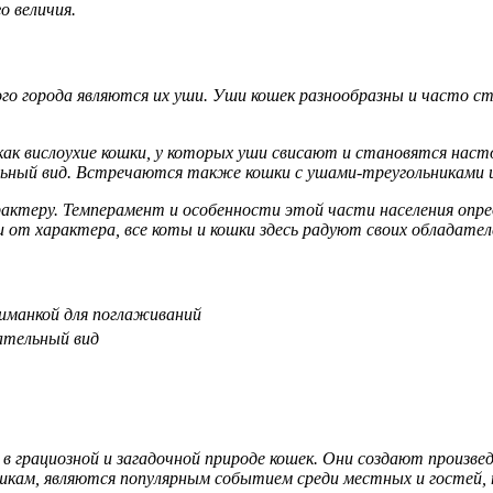
о величия.
го города являются их уши. Уши кошек разнообразны и часто 
как вислоухие кошки, у которых уши свисают и становятся нас
ьный вид. Встречаются также кошки с ушами-треугольниками и
арактеру. Темперамент и особенности этой части населения опр
и от характера, все коты и кошки здесь радуют своих обладате
иманкой для поглаживаний
ательный вид
 грациозной и загадочной природе кошек. Они создают произве
кам, являются популярным событием среди местных и гостей, п