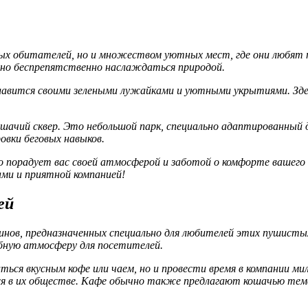
х обитателей, но и множеством уютных мест, где они любят пр
жно беспрепятственно наслаждаться природой.
авится своими зелеными лужайками и уютными укрытиями. Здес
Кошачий сквер. Это небольшой парк, специально адаптированный
овки беговых навыков.
но порадует вас своей атмосферой и заботой о комфорте вашего
ами и приятной компанией!
ей
нов, предназначенных специально для любителей этих пушистых
юбную атмосферу для посетителей.
ься вкусным кофе или чаем, но и провести время в компании ми
я в их обществе. Кафе обычно также предлагают кошачью тема