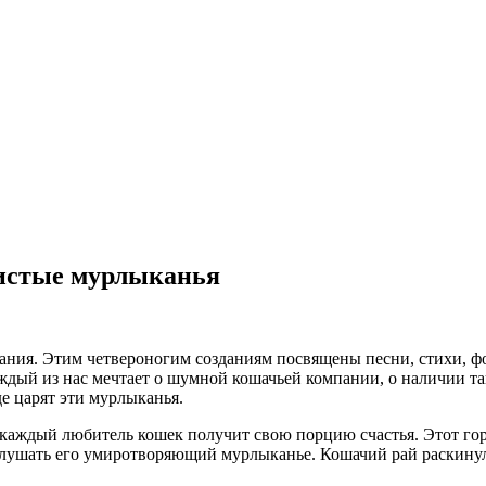
шистые мурлыканья
ания. Этим четвероногим созданиям посвящены песни, стихи, ф
дый из нас мечтает о шумной кошачьей компании, о наличии т
де царят эти мурлыканья.
аждый любитель кошек получит свою порцию счастья. Этот горо
 слушать его умиротворяющий мурлыканье. Кошачий рай раскину