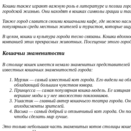
Кошки также играют важную роль в литературе и поэзии горо
городской жизнью. Они находят в кошках символы грации и таи
Также город славится своими кошачьими кафе, где можно нас
популярным среди местных жителей и туристов, которые ищут
В целом, кошки и культура города тесно связаны. Кошки вдох
компанией этих прекрасных животных. Посещение этого города
Кошачьи знаменитости
В столице кошек имеется немало знаменитых представителей 
известных кошачьих знаменитостей города:
Мурзик — самый известный кот города. Его видели на об
обладающий большим чувством юмора.
Принцесса — самая популярная кошка-модель. Ее изящна
вершине моды и у нее множество поклонников.
Ушастик — главный актер кошачьего театра города. Он 
аплодисменты зрителей.
Васька — самый добрый и отзывчивый кот города. Он п
чтобы сделать мир лучше.
Это только небольшая часть знаменитых котов столицы кошек