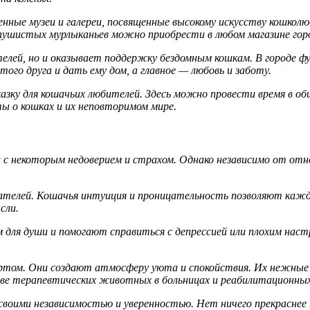
ые музеи и галереи, посвященные высокому искусству кошколюб
ушистых мурлыканьев можно приобрести в любом магазине гор
телей, но и оказывает поддержку бездомным кошкам. В городе 
го друга и дать ему дом, а главное — любовь и заботу.
казку для кошачьих любителей. Здесь можно провести время в 
ы о кошках и их неповторимом мире.
 с некоторым недоверием и страхом. Однако независимо от отн
елей. Кошачья интуиция и проницательность позволяют каждо
сли.
 для души и помогают справиться с депрессией или плохим наст
том. Они создают атмосферу уюта и спокойствия. Их нежные 
тве терапевтических животных в больницах и реабилитационны
своими независимостью и уверенностью. Нет ничего прекраснее 