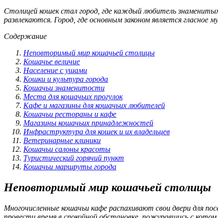
Столицей кошек стал город, где каждый любитель знаменитых
развлекаются. Город, где основным законом является гласное м
Содержание
Неповторимый мир кошачьей столицы
Кошачье величие
Население с ушами
Кошки и культура города
Кошачьи знаменитости
Места для кошачьих прогулок
Кафе и магазины для кошачьих любителей
Кошачьи рестораны и кафе
Магазины кошачьих принадлежностей
Инфраструктура для кошек и их владельцев
Ветеринарные клиники
Кошачьи салоны красоты
Туристический горячий пункт
Кошачьи маршруты города
Неповторимый мир кошачьей столицы
Многочисленные кошачьи кафе распахивают свои двери для по
провести время в спокойной обстановке, пожуравшись с котом 