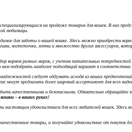
 специализирующихся на продаже товаров для кошек. В них пре
той любимицы.
димое для заботы о вашей кошке. Здесь можно приобрести корм 
ки, когтеточки, лотки и множество других аксессуаров, котор
р кормов разных марок, с учетом питательных потребностей к
 вам подобрать наиболее подходящий вариант в соответствии 
ринадлежностей следует обдумать исходя из ваших предпочтени
угие могут предлагать более широкий ассортимент для всех ви
быть качественными и безопасными. Обязательно обращайте вн
кошки – в ваших руках!
настоящим удовольствием для всех любителей кошек. Здесь вы 
качественные товары, и получайте удовольствие от покупок для