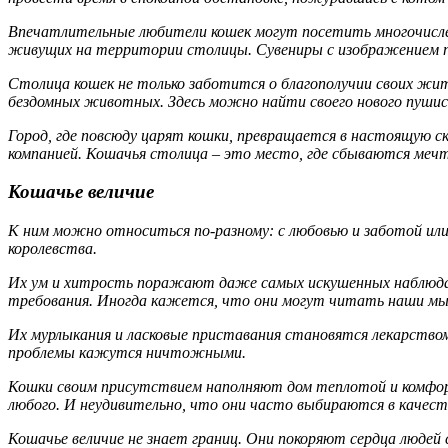
Впечатлительные любители кошек могут посетить многочисленн
живущих на территории столицы. Сувениры с изображением п
Столица кошек не только заботится о благополучии своих жи
бездомных животных. Здесь можно найти своего нового пушисто
Город, где повсюду царят кошки, превращается в настоящую с
компанией. Кошачья столица – это место, где сбываются мечт
Кошачье величие
К ним можно относиться по-разному: с любовью и заботой или
королевства.
Их ум и хитрость поражают даже самых искушенных наблюдат
требования. Иногда кажется, что они могут читать наши мы
Их мурлыкания и ласковые приставания становятся лекарством
проблемы кажутся ничтожными.
Кошки своим присутствием наполняют дом теплотой и комфор
любого. И неудивительно, что они часто выбираются в качес
Кошачье величие не знает границ. Они покоряют сердца людей 