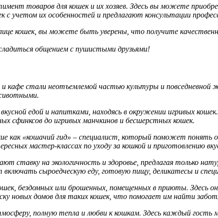
мент товаров для кошек и их хозяев. Здесь вы можете приобре
 с учетом их особенностей и предлагают консультации професс
олице кошек, вы можете быть уверены, что получите качестве
сладиться общением с пушистыми друзьями!
ы и кафе стали неотъемлемой частью культуры и повседневной 
животными.
вкусной едой и напитками, находясь в окружении игривых кошек
ых сфинксов до игривых манчкинов и бесшерстных кошек.
ие как «кошачий гид» – специалист, который поможет понять о
ресных мастер-классах по уходу за кошкой и приготовлению вку
ют ставку на экологичность и здоровье, предлагая только нат
 включать сыроедческую еду, готовую пищу, деликатесы и спец
ек, бездомных или брошенных, помещенных в приюты. Здесь он
ску новых домов для таких кошек, что помогает им найти забот
тмосферу, полную тепла и любви к кошкам. Здесь каждый гость 