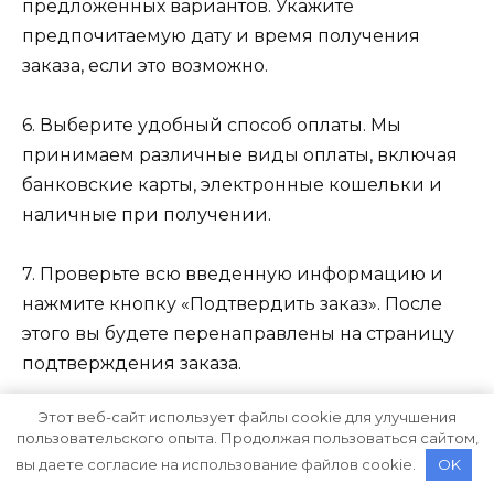
предложенных вариантов. Укажите
предпочитаемую дату и время получения
заказа, если это возможно.
6. Выберите удобный способ оплаты. Мы
принимаем различные виды оплаты, включая
банковские карты, электронные кошельки и
наличные при получении.
7. Проверьте всю введенную информацию и
нажмите кнопку «Подтвердить заказ». После
этого вы будете перенаправлены на страницу
подтверждения заказа.
Этот веб-сайт использует файлы cookie для улучшения
8. Ваш заказ будет обработан в ближайшее
пользовательского опыта. Продолжая пользоваться сайтом,
время, и наш менеджер свяжется с вами для
вы даете согласие на использование файлов cookie.
OK
подтверждения деталей доставки и оплаты.