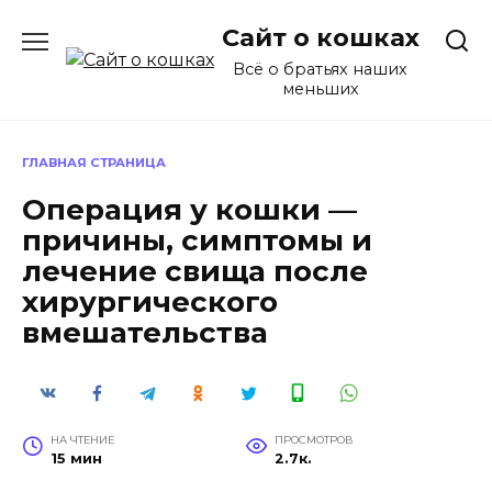
Перейти
Сайт о кошках
к
содержанию
Всё о братьях наших
меньших
ГЛАВНАЯ СТРАНИЦА
Операция у кошки —
причины, симптомы и
лечение свища после
хирургического
вмешательства
НА ЧТЕНИЕ
ПРОСМОТРОВ
15 мин
2.7к.