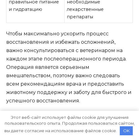
правильное питание
необходимые
и гидратацию
лекарственные
препараты
Чтобы максимально ускорить процесс
восстановления и избежать осложнений,
важно консультироваться с ветеринаром на
каждом этапе послеоперационного периода.
Операция является серьезным
вмешательством, поэтому важно следовать
всем рекомендациям врача и предоставить
животному поддержку и заботу для быстрого и
успешного восстановления.
Этот веб-сайт использует файлы cookie для улучшения
Послеоперационный уход и
пользовательского опыта. Продолжая пользоваться сайтом,
профилактика свищей у кошки
вы даете согласие на использование файлов cookie.
OK