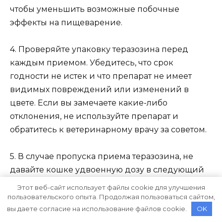
чтобы уменьшить возможные побочные
эффекты на пищеварение.
4. Проверяйте упаковку теразозина перед
каждым приемом. Убедитесь, что срок
годности не истек и что препарат не имеет
видимых повреждений или изменений в
цвете. Если вы замечаете какие-либо
отклонения, не используйте препарат и
обратитесь к ветеринарному врачу за советом.
5. В случае пропуска приема теразозина, не
давайте кошке удвоенную дозу в следующий
раз. Пропущенную дозу можно пропустить и
Этот веб-сайт использует файлы cookie для улучшения
вернуться к обычному режиму приема.
пользовательского опыта. Продолжая пользоваться сайтом,
вы даете согласие на использование файлов cookie.
OK