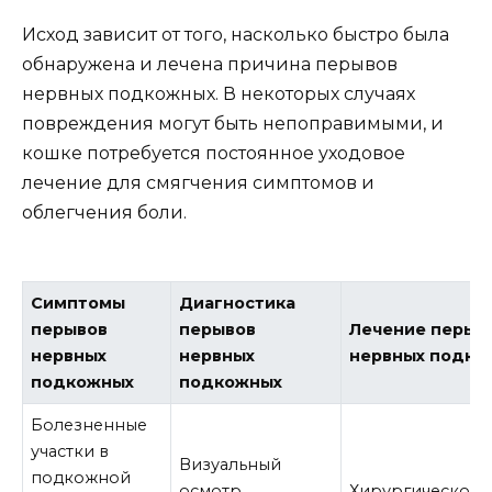
Исход зависит от того, насколько быстро была
обнаружена и лечена причина перывов
нервных подкожных. В некоторых случаях
повреждения могут быть непоправимыми, и
кошке потребуется постоянное уходовое
лечение для смягчения симптомов и
облегчения боли.
Симптомы
Диагностика
перывов
перывов
Лечение перыв
нервных
нервных
нервных подко
подкожных
подкожных
Болезненные
участки в
Визуальный
подкожной
осмотр,
Хирургическое