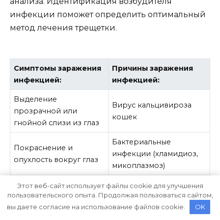
анализа. Идентификация возбудителя
инфекции поможет определить оптимальный
метод лечения трещетки.
Симптомы заражения
Причины заражения
инфекцией:
инфекцией:
Выделение
Вирус кальцивироза
прозрачной или
кошек
гнойной слизи из глаз
Бактериальные
Покраснение и
инфекции (хламидиоз,
опухлость вокруг глаз
микоплазмоз)
Зуд и зачесы в области
Этот веб-сайт использует файлы cookie для улучшения
пользовательского опыта. Продолжая пользоваться сайтом,
глаз
вы даете согласие на использование файлов cookie.
OK
Общая слабость и