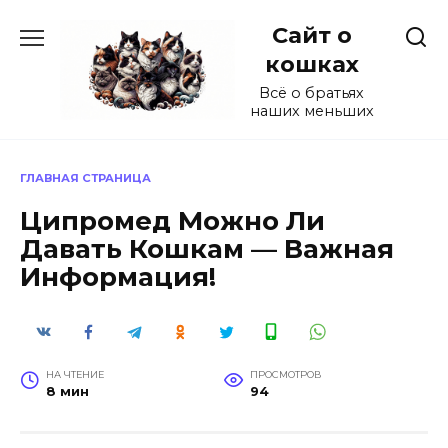
Перейти
Сайт о
к
содержанию
кошках
Всё о братьях
наших меньших
ГЛАВНАЯ СТРАНИЦА
Ципромед Можно Ли
Давать Кошкам — Важная
Информация!
НА ЧТЕНИЕ
ПРОСМОТРОВ
8 мин
94