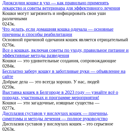
Диоксидин кошке в ухо — как правильно применять
лекарство и советы ветеринара для эффективного лечения
Кошки могут загрязнить и инфицировать свои уши
различными
0
243к.
Что делать, если домашняя кошка одичала — основные
причины и способы реабилитации
Основной причиной одичания кошек является отрицательный
0
276к.
Все о кошках, включая советы по уходу, правильное питание и
эффективные методы разведения
Кошки — это удивительные создания, сопровождающие
0
284к.
Бесплатно заберу кошку в заботливые руки — объявление на
сайте
Добрые дела — это всегда хорошо. У нас, людей
0
259к.
Выставка кошек в Белгороде в 2023 году — узнайте всё о
породах, участниках и программе мероприятия!
Кошки — эти загадочные, изящные существа —
0
277к.
Дисплазия суставов у вислоухих кошек — причины,
симптомы и методы лечения — полное руководство
Дисплазия суставов у вислоухих кошек – это серьезное
0
263к.