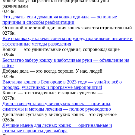
Кошки могут загрязнить и инфицировать свои уши
различными
0
243к.
Что делать, если домашняя кошка одичала — основные
причины и способы реабилитации
Основной причиной одичания кошек является отрицательный
0
276к.
Все о кошках, включая советы по уходу, правильное питание и
эффективные методы разведения
Кошки — это удивительные создания, сопровождающие
0
284к.
Бесплатно заберу кошку в заботливые руки — объявление на
сайте
Добрые дела — это всегда хорошо. У нас, людей
0
259к.
Выставка кошек в Белгороде в 2023 году — узнайте всё о
породах, участниках и программе мероприятия!
Кошки — эти загадочные, изящные существа —
0
277к.
Дисплазия суставов у вислоухих кошек — причины,
симптомы и методы лечения — полное руководство
Дисплазия суставов у вислоухих кошек – это серьезное
0
263к.
Лучшие имена для лесных кошек — оригинальные и
стильные варианты для выбора