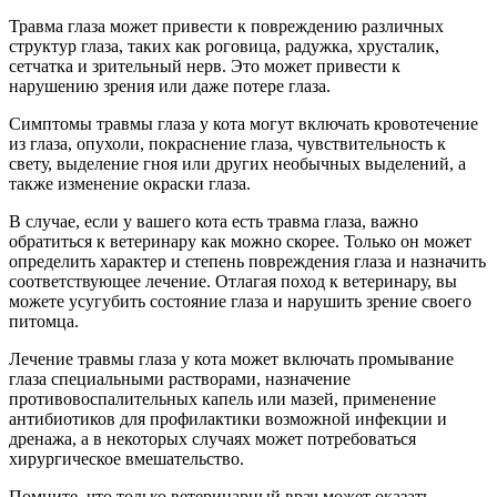
Травма глаза может привести к повреждению различных
структур глаза, таких как роговица, радужка, хрусталик,
сетчатка и зрительный нерв. Это может привести к
нарушению зрения или даже потере глаза.
Симптомы травмы глаза у кота могут включать кровотечение
из глаза, опухоли, покраснение глаза, чувствительность к
свету, выделение гноя или других необычных выделений, а
также изменение окраски глаза.
В случае, если у вашего кота есть травма глаза, важно
обратиться к ветеринару как можно скорее. Только он может
определить характер и степень повреждения глаза и назначить
соответствующее лечение. Отлагая поход к ветеринару, вы
можете усугубить состояние глаза и нарушить зрение своего
питомца.
Лечение травмы глаза у кота может включать промывание
глаза специальными растворами, назначение
противовоспалительных капель или мазей, применение
антибиотиков для профилактики возможной инфекции и
дренажа, а в некоторых случаях может потребоваться
хирургическое вмешательство.
Помните, что только ветеринарный врач может оказать