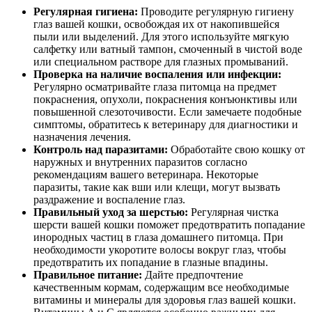
Регулярная гигиена:
Проводите регулярную гигиену
глаз вашей кошки, освобождая их от накопившейся
пыли или выделений. Для этого используйте мягкую
салфетку или ватный тампон, смоченный в чистой воде
или специальном растворе для глазных промываний.
Проверка на наличие воспаления или инфекции:
Регулярно осматривайте глаза питомца на предмет
покраснения, опухоли, покраснения конъюнктивы или
повышенной слезоточивости. Если замечаете подобные
симптомы, обратитесь к ветеринару для диагностики и
назначения лечения.
Контроль над паразитами:
Обработайте свою кошку от
наружных и внутренних паразитов согласно
рекомендациям вашего ветеринара. Некоторые
паразиты, такие как вши или клещи, могут вызвать
раздражение и воспаление глаз.
Правильный уход за шерстью:
Регулярная чистка
шерсти вашей кошки поможет предотвратить попадание
инородных частиц в глаза домашнего питомца. При
необходимости укоротите волосы вокруг глаз, чтобы
предотвратить их попадание в глазные впадины.
Правильное питание:
Дайте предпочтение
качественным кормам, содержащим все необходимые
витамины и минералы для здоровья глаз вашей кошки.