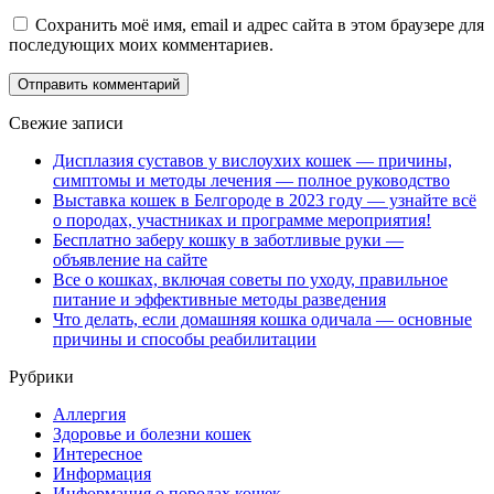
Сохранить моё имя, email и адрес сайта в этом браузере для
последующих моих комментариев.
Свежие записи
Дисплазия суставов у вислоухих кошек — причины,
симптомы и методы лечения — полное руководство
Выставка кошек в Белгороде в 2023 году — узнайте всё
о породах, участниках и программе мероприятия!
Бесплатно заберу кошку в заботливые руки —
объявление на сайте
Все о кошках, включая советы по уходу, правильное
питание и эффективные методы разведения
Что делать, если домашняя кошка одичала — основные
причины и способы реабилитации
Рубрики
Аллергия
Здоровье и болезни кошек
Интересное
Информация
Информация о породах кошек