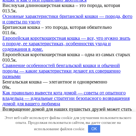
Вислоухая длинношерстная кошка – это порода, которая
0
13.5к.
Основные характеристики британской кошки — порода, фото
и советы по уходу
Британская кошка – это порода, которая обязательно
0
11.6к.
Европейская короткошерстная кошка — все, что нужно знать
о породе, ее характеристиках, особенностях ухода и
содержания в доме.
Европейская короткошерстная кошка – одна из самых старых
0
10.5к.
Сравнение особенностей бенгальской кошки и обычной
породы — какие характеристики делают их совершенно
разными
Бенгальская кошка — элегантное и одновременно
0
9к.
Как правильно вывести кота домой — советы от опытного
владельца — идеальные стратегии безопасного возвращения
домой для вашего любимца
Возвращение домой для наших пушистых друзей может стать
0
7.6к.
Этот веб-сайт использует файлы cookie для улучшения пользовательского
© 2026 Сайт о кошках. Все права защищены, при
опыта. Продолжая пользоваться сайтом, вы даете согласие на
копировании информации обязательна обратная ссылка.
использование файлов cookie.
OK