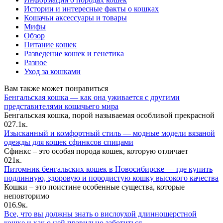
Истории и интересные факты о кошках
Кошачьи аксессуары и товары
Мифы
Обзор
Питание кошек
Разведение кошек и генетика
Разное
Уход за кошками
Вам также может понравиться
Бенгальская кошка — как она уживается с другими
представителями кошачьего мира
Бенгальская кошка, порой называемая особливой прекрасной
0
27.1к.
Изысканный и комфортный стиль — модные модели вязаной
одежды для кошек сфинксов спицами
Сфинкс – это особая порода кошек, которую отличает
0
21к.
Питомник бенгальских кошек в Новосибирске — где купить
подлинную, здоровую и породистую кошку высокого качества
Кошки – это поистине особенные существа, которые
неповторимо
0
16.9к.
Все, что вы должны знать о вислоухой длинношерстной
кошке и как о ней правильно заботиться