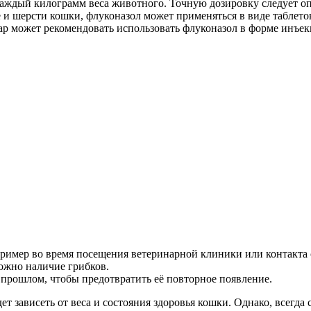
каждый килограмм веса животного. Точную дозировку следует оп
е и шерсти кошки, флуконазол может применяться в виде таблето
р может рекомендовать использовать флуконазол в форме инъек
пример во время посещения ветеринарной клиники или контакт
ожно наличие грибков.
 прошлом, чтобы предотвратить её повторное появление.
т зависеть от веса и состояния здоровья кошки. Однако, всегда