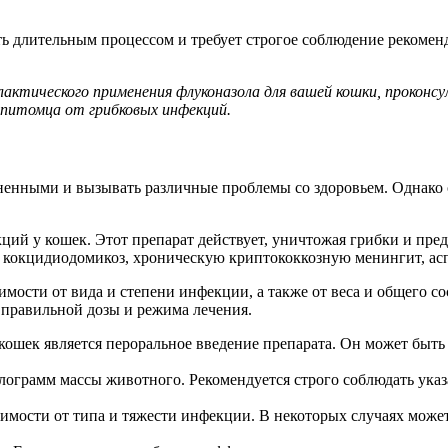
длительным процессом и требует строгое соблюдение рекоменда
илактического применения флуконазола для вашей кошки, прокон
питомца от грибковых инфекций.
аненными и вызывать различные проблемы со здоровьем. Однак
ций у кошек. Этот препарат действует, уничтожая грибки и пре
 кокцидиодомикоз, хроническую криптококкозную менингит, асп
имости от вида и степени инфекции, а также от веса и общего 
 правильной дозы и режима лечения.
шек является пероральное введение препарата. Он может быть до
ограмм массы животного. Рекомендуется строго соблюдать указ
симости от типа и тяжести инфекции. В некоторых случаях може