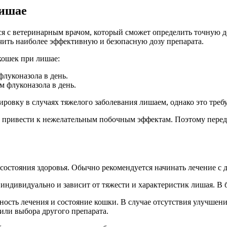
лишае
ся с ветеринарным врачом, который сможет определить точную д
ачить наиболее эффективную и безопасную дозу препарата.
кошек при лишае:
флуконазола в день.
м флуконазола в день.
ровку в случаях тяжелого заболевания лишаем, однако это требу
 привести к нежелательным побочным эффектам. Поэтому перед 
состояния здоровья. Обычно рекомендуется начинать лечение с д
ндивидуально и зависит от тяжести и характеристик лишая. В б
ость лечения и состояние кошки. В случае отсутствия улучшен
или выбора другого препарата.