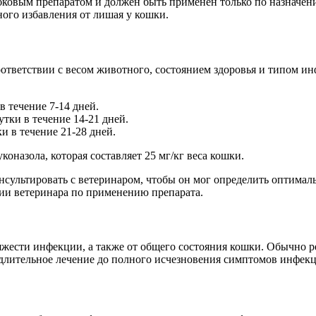
бковым препаратом и должен быть применен только по назначен
ого избавления от лишая у кошки.
оответствии с весом животного, состоянием здоровья и типом и
в течение 7-14 дней.
утки в течение 14-21 дней.
и в течение 21-28 дней.
назола, которая составляет 25 мг/кг веса кошки.
нсультировать с ветеринаром, чтобы он мог определить оптима
ии ветеринара по применению препарата.
жести инфекции, а также от общего состояния кошки. Обычно ре
е длительное лечение до полного исчезновения симптомов инфек