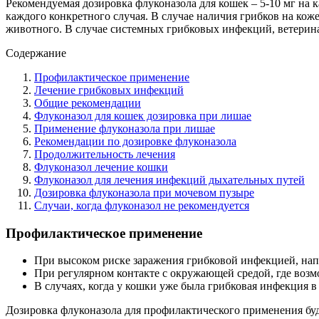
Рекомендуемая дозировка флуконазола для кошек – 5-10 мг на 
каждого конкретного случая. В случае наличия грибков на кож
животного. В случае системных грибковых инфекций, ветерина
Содержание
Профилактическое применение
Лечение грибковых инфекций
Общие рекомендации
Флуконазол для кошек дозировка при лишае
Применение флуконазола при лишае
Рекомендации по дозировке флуконазола
Продолжительность лечения
Флуконазол лечение кошки
Флуконазол для лечения инфекций дыхательных путей
Дозировка флуконазола при мочевом пузыре
Случаи, когда флуконазол не рекомендуется
Профилактическое применение
При высоком риске заражения грибковой инфекцией, на
При регулярном контакте с окружающей средой, где возм
В случаях, когда у кошки уже была грибковая инфекция в
Дозировка флуконазола для профилактического применения буде