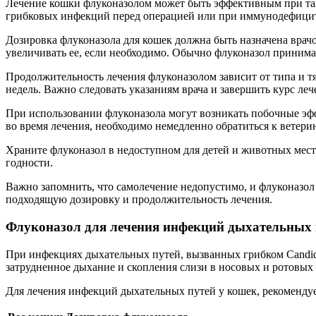
Лечение кошки флуконазолом может быть эффективным при так
грибковых инфекций перед операцией или при иммунодефици
Дозировка флуконазола для кошек должна быть назначена врачо
увеличивать ее, если необходимо. Обычно флуконазол принимае
Продолжительность лечения флуконазолом зависит от типа и т
недель. Важно следовать указаниям врача и завершить курс ле
При использовании флуконазола могут возникать побочные эф
во время лечения, необходимо немедленно обратиться к ветерин
Храните флуконазол в недоступном для детей и животных мест
годности.
Важно запомнить, что самолечение недопустимо, и флуконазол
подходящую дозировку и продолжительность лечения.
Флуконазол для лечения инфекций дыхательных 
При инфекциях дыхательных путей, вызванных грибком Candida
затрудненное дыхание и скопления слизи в носовых и ротовых 
Для лечения инфекций дыхательных путей у кошек, рекомендуе