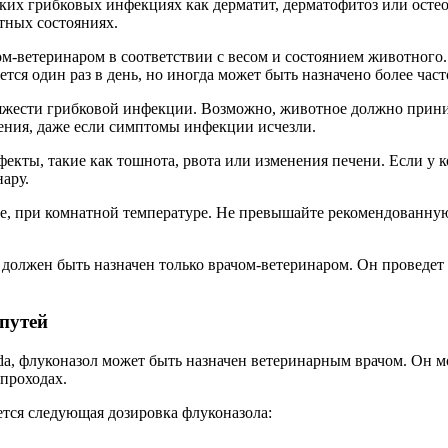
их грибковых инфекциях как дерматит, дерматофитоз или осте
тных состояниях.
м-ветеринаром в соответствии с весом и состоянием животного.
тся один раз в день, но иногда может быть назначено более ча
яжести грибковой инфекции. Возможно, животное должно приним
чения, даже если симптомы инфекции исчезли.
фекты, такие как тошнота, рвота или изменения печени. Если 
ару.
е, при комнатной температуре. Не превышайте рекомендованную 
 должен быть назначен только врачом-ветеринаром. Он проведе
путей
, флуконазол может быть назначен ветеринарным врачом. Он мо
проходах.
тся следующая дозировка флуконазола: