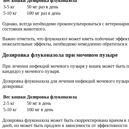
Вес кошки
Дозировка флуконазола
3-5 кг
50 мг раз в день
5-10 кг
100 мг раз в день
Однако, всегда необходимо проконсультироваться с ветеринарн
состояния животного.
Важно отметить, что флуконазол может иметь побочные эффект
нежелательные эффекты, необходимо немедленно обратиться к 
Дозировка флуконазола при мочевом пузыре
При лечении инфекций мочевого пузыря у кошек может быть п
кандидоз у мочевого пузыря.
Дозировка флуконазола для лечения инфекций мочевого пузыря
дозировка:
Вес кошки
Дозировка флуконазола
2-5 кг
50 мг в день
5-10 кг
100 мг в день
Дозировка флуконазола может быть скорректирована врачом в з
дней, но может быть продлен в зависимости от эффективности 