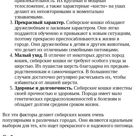
привлекательность. Их крупный и мощный
телосложение, а также характерные «кисти» на ушах
делают их неповторимыми и моментально
узнаваемыми.
Прекрасный характер.
Сибирские кошки обладают
дружелюбным и ласковым характером. Они легко
поддаются обучению и привыкают к новым ситуациям,
поэтому прекрасно приспосабливаются к жизни в
городе. Они дружелюбны к детям и другим животным,
что делает их отличными семейными питомцами.
Малый уход.
В отличие от некоторых других пород
кошек, сибирские кошки не требуют особого ухода за
шерстью. Их пушистая шерсть благодарна их предкам-
родственникам и самоочищается. В большинстве
случаев достаточно регулярно расчесывать их, чтобы
избавиться от лишней шерсти.
Здоровье и долговечность.
Сибирские кошки известны
своей прочностью и здоровьем. Порода имеет мало
генетических предрасположенностей к болезням и
обладает долгим средним сроком жизни.
Все эти факторы делают сибирских кошек очень
популярными в различных городах. Они являются идеальным
выбором для тех, кто ищет прекрасного и надежного питомца.