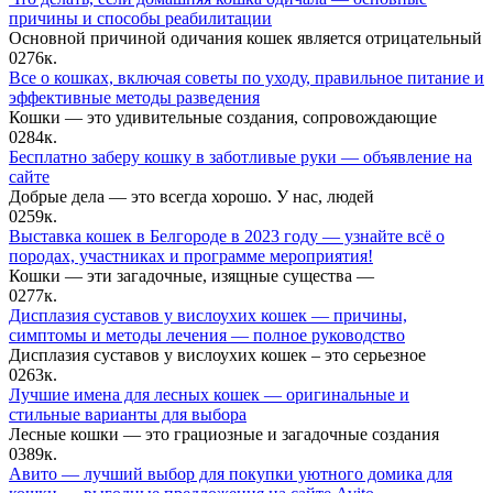
причины и способы реабилитации
Основной причиной одичания кошек является отрицательный
0
276к.
Все о кошках, включая советы по уходу, правильное питание и
эффективные методы разведения
Кошки — это удивительные создания, сопровождающие
0
284к.
Бесплатно заберу кошку в заботливые руки — объявление на
сайте
Добрые дела — это всегда хорошо. У нас, людей
0
259к.
Выставка кошек в Белгороде в 2023 году — узнайте всё о
породах, участниках и программе мероприятия!
Кошки — эти загадочные, изящные существа —
0
277к.
Дисплазия суставов у вислоухих кошек — причины,
симптомы и методы лечения — полное руководство
Дисплазия суставов у вислоухих кошек – это серьезное
0
263к.
Лучшие имена для лесных кошек — оригинальные и
стильные варианты для выбора
Лесные кошки — это грациозные и загадочные создания
0
389к.
Авито — лучший выбор для покупки уютного домика для