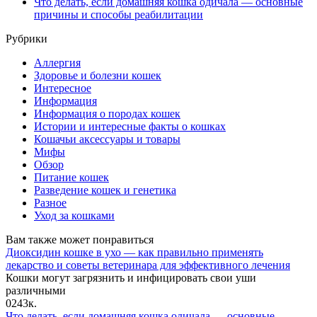
Что делать, если домашняя кошка одичала — основные
причины и способы реабилитации
Рубрики
Аллергия
Здоровье и болезни кошек
Интересное
Информация
Информация о породах кошек
Истории и интересные факты о кошках
Кошачьи аксессуары и товары
Мифы
Обзор
Питание кошек
Разведение кошек и генетика
Разное
Уход за кошками
Вам также может понравиться
Диоксидин кошке в ухо — как правильно применять
лекарство и советы ветеринара для эффективного лечения
Кошки могут загрязнить и инфицировать свои уши
различными
0
243к.
Что делать, если домашняя кошка одичала — основные