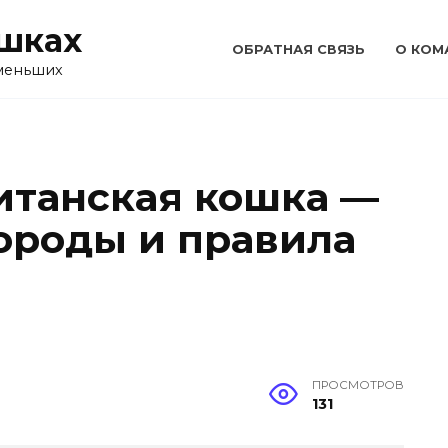
ошках
ОБРАТНАЯ СВЯЗЬ
О КОМ
 меньших
итанская кошка —
ороды и правила
ПРОСМОТРОВ
131