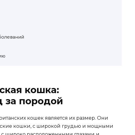
болеваний
ию
ская кошка:
д за породой
итанских кошек является их размер. Они
нские кошки, с широкой грудью и мощными
 с широко расположенными глазами и