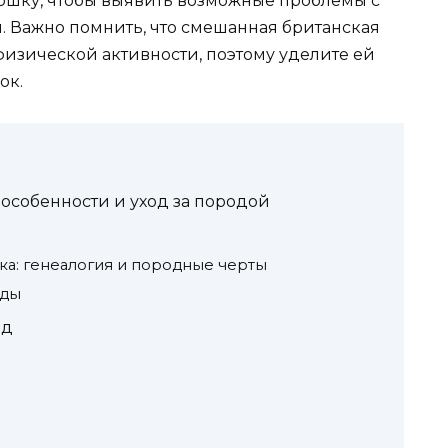
кошку, чтобы выявить возможные проблемы с
 Важно помнить, что смешанная британская
физической активности, поэтому уделите ей
ок.
особенности и уход за породой
а: генеалогия и породные черты
оды
ид