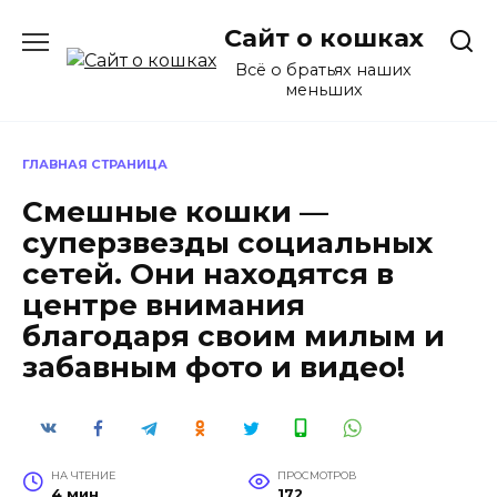
Перейти
Сайт о кошках
к
содержанию
Всё о братьях наших
меньших
ГЛАВНАЯ СТРАНИЦА
Смешные кошки —
суперзвезды социальных
сетей. Они находятся в
центре внимания
благодаря своим милым и
забавным фото и видео!
НА ЧТЕНИЕ
ПРОСМОТРОВ
4 мин
172