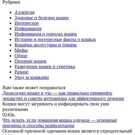
Рубрики
Аллергия
Здоровье и болезни кошек
Интересное
Информация
Информация о породах кошек
Истории и интересные факты о кошках
Кошачьи аксессуары и товары
Мифы
Обзор
Питание кошек
Разведение кошек и генетика
Разное
Уход за кошками
Вам также может понравиться
Диоксидин кошке в ухо — как правильно применять
лекарство и советы ветеринара для эффективного лечения
Кошки могут загрязнить и инфицировать свои уши
различными
0
243к.
Что делать, если домашняя кошка одичала — основные
причины и способы реабилитации
Основной причиной одичания кошек является отрицательный