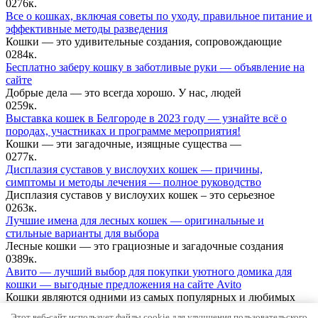
0
276к.
Все о кошках, включая советы по уходу, правильное питание и
эффективные методы разведения
Кошки — это удивительные создания, сопровождающие
0
284к.
Бесплатно заберу кошку в заботливые руки — объявление на
сайте
Добрые дела — это всегда хорошо. У нас, людей
0
259к.
Выставка кошек в Белгороде в 2023 году — узнайте всё о
породах, участниках и программе мероприятия!
Кошки — эти загадочные, изящные существа —
0
277к.
Дисплазия суставов у вислоухих кошек — причины,
симптомы и методы лечения — полное руководство
Дисплазия суставов у вислоухих кошек – это серьезное
0
263к.
Лучшие имена для лесных кошек — оригинальные и
стильные варианты для выбора
Лесные кошки — это грациозные и загадочные создания
0
389к.
Авито — лучший выбор для покупки уютного домика для
кошки — выгодные предложения на сайте Avito
Кошки являются одними из самых популярных и любимых
0
371к.
Этот веб-сайт использует файлы cookie для улучшения пользовательского