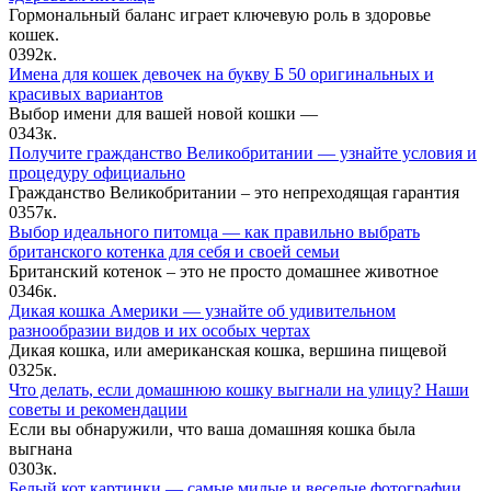
Гормональный баланс играет ключевую роль в здоровье
кошек.
0
392к.
Имена для кошек девочек на букву Б 50 оригинальных и
красивых вариантов
Выбор имени для вашей новой кошки —
0
343к.
Получите гражданство Великобритании — узнайте условия и
процедуру официально
Гражданство Великобритании – это непреходящая гарантия
0
357к.
Выбор идеального питомца — как правильно выбрать
британского котенка для себя и своей семьи
Британский котенок – это не просто домашнее животное
0
346к.
Дикая кошка Америки — узнайте об удивительном
разнообразии видов и их особых чертах
Дикая кошка, или американская кошка, вершина пищевой
0
325к.
Что делать, если домашнюю кошку выгнали на улицу? Наши
советы и рекомендации
Если вы обнаружили, что ваша домашняя кошка была
выгнана
0
303к.
Белый кот картинки — самые милые и веселые фотографии