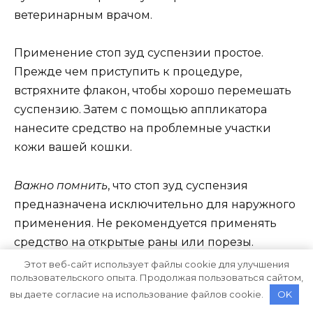
ветеринарным врачом.
Применение стоп зуд суспензии простое.
Прежде чем приступить к процедуре,
встряхните флакон, чтобы хорошо перемешать
суспензию. Затем с помощью аппликатора
нанесите средство на проблемные участки
кожи вашей кошки.
Важно помнить
, что стоп зуд суспензия
предназначена исключительно для наружного
применения. Не рекомендуется применять
средство на открытые раны или порезы.
Этот веб-сайт использует файлы cookie для улучшения
пользовательского опыта. Продолжая пользоваться сайтом,
В случае появления аллергических реакций,
вы даете согласие на использование файлов cookie.
OK
таких как покраснение или отек, немедленно