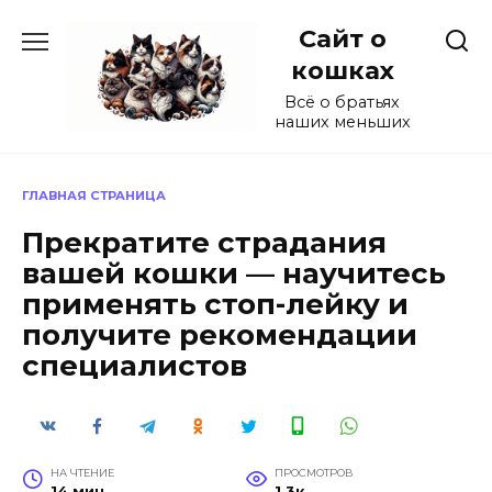
Перейти
Сайт о
к
содержанию
кошках
Всё о братьях
наших меньших
ГЛАВНАЯ СТРАНИЦА
Прекратите страдания
вашей кошки — научитесь
применять стоп-лейку и
получите рекомендации
специалистов
НА ЧТЕНИЕ
ПРОСМОТРОВ
14 мин
1.3к.