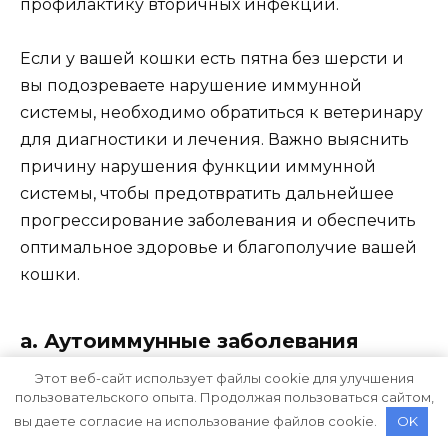
профилактику вторичных инфекций.
Если у вашей кошки есть пятна без шерсти и
вы подозреваете нарушение иммунной
системы, необходимо обратиться к ветеринару
для диагностики и лечения. Важно выяснить
причину нарушения функции иммунной
системы, чтобы предотвратить дальнейшее
прогрессирование заболевания и обеспечить
оптимальное здоровье и благополучие вашей
кошки.
а. Аутоиммунные заболевания
Этот веб-сайт использует файлы cookie для улучшения
Некоторые из наиболее распространенных
пользовательского опыта. Продолжая пользоваться сайтом,
аутоиммунных заболеваний у кошек включают
вы даете согласие на использование файлов cookie.
OK
пузырчатку, системную красную волчанку и