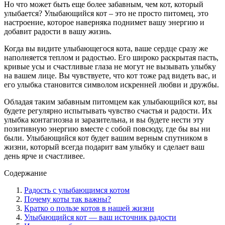
Но что может быть еще более забавным, чем кот, который
улыбается? Улыбающийся кот – это не просто питомец, это
настроение, которое наверняка поднимет вашу энергию и
добавит радости в вашу жизнь.
Когда вы видите улыбающегося кота, ваше сердце сразу же
наполняется теплом и радостью. Его широко раскрытая пасть,
кривые усы и счастливые глаза не могут не вызывать улыбку
на вашем лице. Вы чувствуете, что кот тоже рад видеть вас, и
его улыбка становится символом искренней любви и дружбы.
Обладая таким забавным питомцем как улыбающийся кот, вы
будете регулярно испытывать чувство счастья и радости. Их
улыбка контагиозна и заразительна, и вы будете нести эту
позитивную энергию вместе с собой повсюду, где бы вы ни
были. Улыбающийся кот будет вашим верным спутником в
жизни, который всегда подарит вам улыбку и сделает ваш
день ярче и счастливее.
Содержание
Радость с улыбающимся котом
Почему коты так важны?
Кратко о пользе котов в нашей жизни
Улыбающийся кот — ваш источник радости