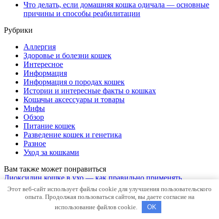
Что делать, если домашняя кошка одичала — основные
причины и способы реабилитации
Рубрики
Аллергия
Здоровье и болезни кошек
Интересное
Информация
Информация о породах кошек
Истории и интересные факты о кошках
Кошачьи аксессуары и товары
Мифы
Обзор
Питание кошек
Разведение кошек и генетика
Разное
Уход за кошками
Вам также может понравиться
Диоксидин кошке в ухо — как правильно применять
лекарство и советы ветеринара для эффективного лечения
Этот веб-сайт использует файлы cookie для улучшения пользовательского
Кошки могут загрязнить и инфицировать свои уши
опыта. Продолжая пользоваться сайтом, вы даете согласие на
различными
использование файлов cookie.
OK
0
243к.