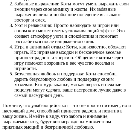
Забавные выражения: Коты могут уметь выражать свои
эмоции через свое мимику и жесты. Их забавные
выражения лица и необычное поведение вызывают
восторг и смех.
Уют и релаксация: Просто наблюдать за игрой или
соном кота может иметь успокаивающий эффект. Это
создает атмосферу уюта и спокойствия и помогает
расслабиться после напряженного дня.
Игра и активный отдых: Коты, как известно, обожают
играть. Их игривые выходки и бесконечное веселье
приносят радость и энергию. Общение с котом через
игру поможет возродить в вас чувство веселья и
игривости.
Безусловная любовь и поддержка: Коты способны
дарить безусловную любовь и поддержку своим
хозяевам. Его мурлыканье, мягкая шерсть и нежные
поцелуи могут сделать ваше настроение лучше даже в
самый пасмурный день.
Помните, что улыбающийся кот – это не просто питомец, но и
настоящий друг, способный принести радость и позитив в
вашу жизнь. Имейте в виду, что забота и внимание,
выражаемые коту, будут вознаграждены множеством
приятных эмоций и безграничной любовью.