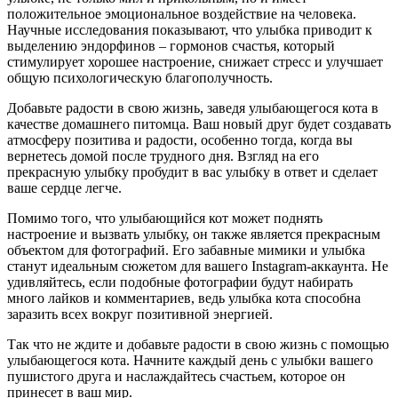
положительное эмоциональное воздействие на человека.
Научные исследования показывают, что улыбка приводит к
выделению эндорфинов – гормонов счастья, который
стимулирует хорошее настроение, снижает стресс и улучшает
общую психологическую благополучность.
Добавьте радости в свою жизнь, заведя улыбающегося кота в
качестве домашнего питомца. Ваш новый друг будет создавать
атмосферу позитива и радости, особенно тогда, когда вы
вернетесь домой после трудного дня. Взгляд на его
прекрасную улыбку пробудит в вас улыбку в ответ и сделает
ваше сердце легче.
Помимо того, что улыбающийся кот может поднять
настроение и вызвать улыбку, он также является прекрасным
объектом для фотографий. Его забавные мимики и улыбка
станут идеальным сюжетом для вашего Instagram-аккаунта. Не
удивляйтесь, если подобные фотографии будут набирать
много лайков и комментариев, ведь улыбка кота способна
заразить всех вокруг позитивной энергией.
Так что не ждите и добавьте радости в свою жизнь с помощью
улыбающегося кота. Начните каждый день с улыбки вашего
пушистого друга и наслаждайтесь счастьем, которое он
принесет в ваш мир.