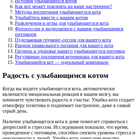
История улыбающихся котов
Как кот может повлиять на ваше настроение?
Методы воспитания улыбающегося кота
Улыбайтесь вместе с вашим котом
Развлечения и игры для улыбающегося кота
Фотосессии и видеозаписи с вашим улыбающимся
питомцем
Пудельковая груминг-сессия для вашего кота
Рацион правильного питания для вашего кота
Гигиена и здоровье вашего улыбающегося питомца
Регулярные посещения ветеринара для вашего кота
Улыбающийся кот — идеальный компаньон
Радость с улыбающимся котом
Когда вы видите улыбающегося кота, автоматически
включается эмоциональная реакция в вашем мозгу, вы
начинаете чувствовать радость и счастье. Улыбка кота создает
атмосферу позитива и поднимает настроение, даже в самый
серый день.
Наличие улыбающегося кота в доме помогает справиться с
депрессией и стрессом. Исследования показали, что время,
проведенное с питомцем, способно снизить уровень стресса и
анксиозности у людей. Улыбка кота дарит нам чувство