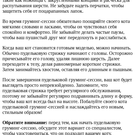
такие как ножницы с закругленными концами и расческа для
распутывания шерсти. Не забудьте надеть перчатки, чтобы
защитить себя от поцарапанных лапок.
Во время груминг-сессии обязательно поощряйте своего кота
мягкими словами и ласками, чтобы он чувствовал себя
спокойно и комфортно. Не забывайте делать частые паузы,
чтобы ваш пушистый друг мог передохнуть и расслабиться.
Когда ваш кот становится готовым моделью, можно начинать.
Обычно пудельковую стрижку начинают с головы. Осторожно
причесывайте его голову, удаляя лишнюю шерсть. Далее
переходите к телу, делая равномерные короткие стрижки.
Затем занимайтесь хвостом, оставляя его длинным и пышным.
После завершения пудельковой груминг-сессии, ваш кот будет
выглядеть просто непревзойденно. Запомните, что
пудельковая стрижка требует регулярного обслуживания,
поэтому не забывайте регулярно подравнивать длину и форму,
чтобы ваш кот всегда был на высоте. Побалуйте своего кота
пудельковой груминг-сессией и наслаждайтесь его новым,
стильным образом!
Обратите внимание:
перед тем, как начать пудельковую
груминг-сессию, обсудите этот вариант со специалистом,
чтобы удостовериться, что он подходит вашему коту.