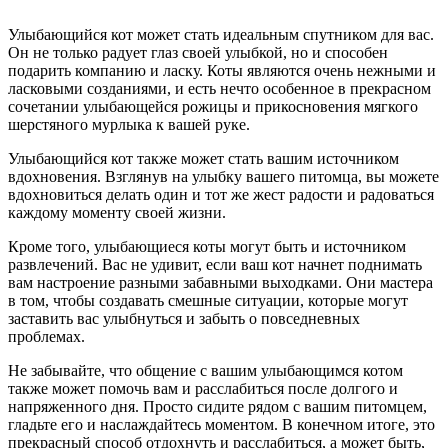
Улыбающийся кот может стать идеальным спутником для вас.
Он не только радует глаз своей улыбкой, но и способен
подарить компанию и ласку. Коты являются очень нежными и
ласковыми созданиями, и есть нечто особенное в прекрасном
сочетании улыбающейся рожицы и прикосновения мягкого
шерстяного мурлыка к вашей руке.
Улыбающийся кот также может стать вашим источником
вдохновения. Взглянув на улыбку вашего питомца, вы можете
вдохновиться делать один и тот же жест радости и радоваться
каждому моменту своей жизни.
Кроме того, улыбающиеся коты могут быть и источником
развлечений. Вас не удивит, если ваш кот начнет поднимать
вам настроение разными забавными выходками. Они мастера
в том, чтобы создавать смешные ситуации, которые могут
заставить вас улыбнуться и забыть о повседневных
проблемах.
Не забывайте, что общение с вашим улыбающимся котом
также может помочь вам и расслабиться после долгого и
напряженного дня. Просто сидите рядом с вашим питомцем,
гладьте его и наслаждайтесь моментом. В конечном итоге, это
прекрасный способ отдохнуть и расслабиться, а может быть,