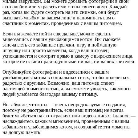
милым зверушкой. Вы можете добавить фотографии в свой
фотоальбом или украсить ими стены своего дома. Каждый
раз, когда вы будете смотреть на эти снимки, они будут
вызывать улыбку на вашем лице и напоминать вам о
счастливых моментах, проведенных с вашим питомцем.
Если вы желаете пойти еще дальше, можно сделать
видеозапись с вашим улыбающимся котом. Вы сможете
запечатлеть его забавные прыжки, игру в пойманную
игрушку или просто моменты, когда ваш питомец
успокаивается и смотрит прямо в камеру с выражением лица,
которое не оставит равнодушными ни вас, ни ваших зрителей.
Опубликуйте фотографии и видеозаписи с вашим
улыбающимся котом в социальных сетях, чтобы поделиться
радостью с другими. Возможно, ваш питомец станет
настоящей знаменитостью, а вы сможете увидеть, как много
людей улыбается благодаря вашему питомцу.
Не забудьте, что коты — очень непредсказуемые создания,
поэтому не расстраивайтесь, если ваш питомец не всегда
будет улыбаться на фотографиях или видеозаписях. Главное —
наслаждайтесь каждым мгновением, проведенным с вашим
забавным и улыбающимся котом, и сохраняйте эти моменты
на долгую память!